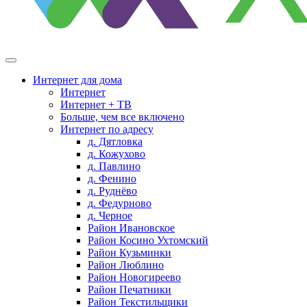
Интернет для дома
Интернет
Интернет + ТВ
Больше, чем все включено
Интернет по адресу
д. Дятловка
д. Кожухово
д. Павлино
д. Фенино
д. Руднёво
д. Федурново
д. Черное
Район Ивановское
Район Косино Ухтомский
Район Кузьминки
Район Люблино
Район Новогиреево
Район Печатники
Район Текстильщики