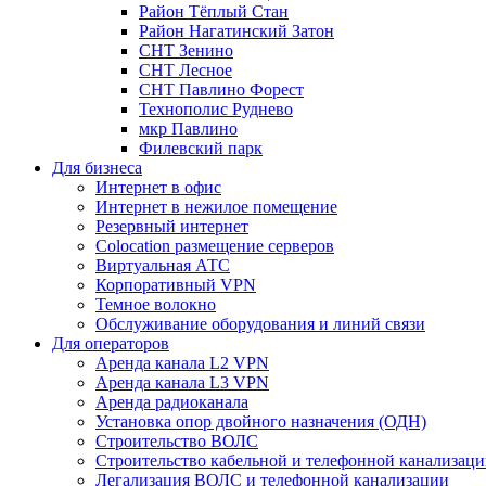
Район Тёплый Стан
Район Нагатинский Затон
СНТ Зенино
СНТ Лесное
СНТ Павлино Форест
Технополис Руднево
мкр Павлино
Филевский парк
Для бизнеса
Интернет в офис
Интернет в нежилое помещение
Резервный интернет
Colocation размещение серверов
Виртуальная АТС
Корпоративный VPN
Темное волокно
Обслуживание оборудования и линий связи
Для операторов
Аренда канала L2 VPN
Аренда канала L3 VPN
Аренда радиоканала
Установка опор двойного назначения (ОДН)
Строительство ВОЛС
Строительство кабельной и телефонной канализац
Легализация ВОЛС и телефонной канализации