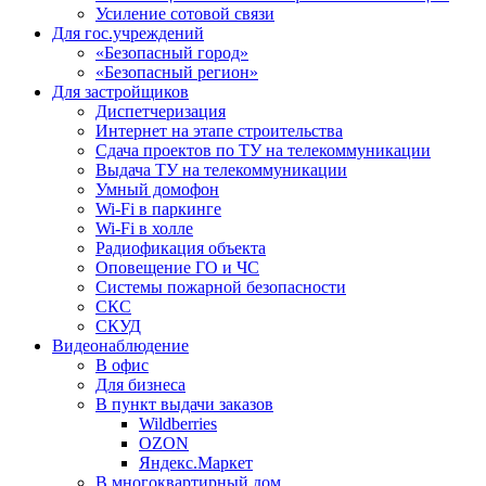
Усиление сотовой связи
Для гос.учреждений
«Безопасный город»
«Безопасный регион»
Для застройщиков
Диспетчеризация
Интернет на этапе строительства
Сдача проектов по ТУ на телекоммуникации
Выдача ТУ на телекоммуникации
Умный домофон
Wi-Fi в паркинге
Wi-Fi в холле
Радиофикация объекта
Оповещение ГО и ЧС
Системы пожарной безопасности
СКС
СКУД
Видеонаблюдение
В офис
Для бизнеса
В пункт выдачи заказов
Wildberries
OZON
Яндекс.Маркет
В многоквартирный дом