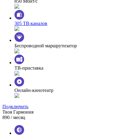
850 Мбит/с
305 ТВ-каналов
Беспроводной маршрутизатор
ТВ-приставка
Онлайн-кинотеатр
Подключить
Твоя Гармония
890
/ месяц