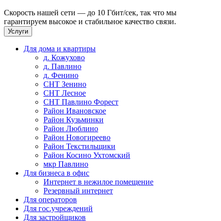
Скорость нашей сети — до 10 Гбит/сек, так что мы
гарантируем высокое и стабильное качество связи.
Услуги
Для дома и квартиры
д. Кожухово
д. Павлино
д. Фенино
СНТ Зенино
СНТ Лесное
СНТ Павлино Форест
Район Ивановское
Район Кузьминки
Район Люблино
Район Новогиреево
Район Текстильщики
Район Косино Ухтомский
мкр Павлино
Для бизнеса в офис
Интернет в нежилое помещение
Резервный интернет
Для операторов
Для гос.учреждений
Для застройщиков