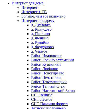
Интернет для дома
Интернет
Интернет + ТВ
Больше, чем все включено
Интернет по адресу
д. Дятловка
д. Кожухово
д. Павлино
д. Фенино
д. Руднёво
д. Федурново
д. Черное
Район Ивановское
Район Косино Ухтомский
Район Кузьминки
Район Люблино
Район Новогиреево
Район Печатники
Район Текстильщики
Район Тёплый Стан
Район Нагатинский Затон
СНТ Зенино
СНТ Лесное
СНТ Павлино Форест
Технополис Руднево