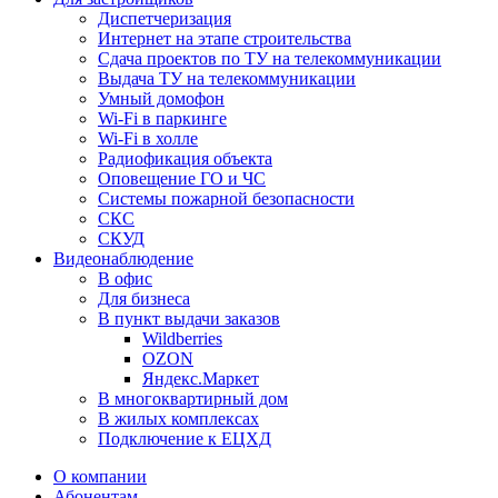
Диспетчеризация
Интернет на этапе строительства
Сдача проектов по ТУ на телекоммуникации
Выдача ТУ на телекоммуникации
Умный домофон
Wi-Fi в паркинге
Wi-Fi в холле
Радиофикация объекта
Оповещение ГО и ЧС
Системы пожарной безопасности
СКС
СКУД
Видеонаблюдение
В офис
Для бизнеса
В пункт выдачи заказов
Wildberries
OZON
Яндекс.Маркет
В многоквартирный дом
В жилых комплексах
Подключение к ЕЦХД
О компании
Абонентам