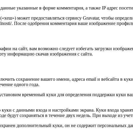
данные указанные в форме комментария, а также IP адрес посетит
 («хеш») может предоставляться сервису Gravatar, чтобы опреде
idencialnosti/. После одобрения комментария ваше изображение пр
афии на сайт, вам возможно следует избегать загрузки изображ
эту информацию скачав изображения с сайта.
ючить сохранение вашего имени, адреса email и вебсайта в куки
чение одного года.
 мы установим временный куки для определения поддержки куки 
 куки с данными входа и настройками экрана. Куки входа хранят
е будут сохраняться в течение двух недель. При выходе из учет
сохранен дополнительный куки, он не содержит персональных да