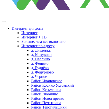
Интернет для дома
Интернет
Интернет + ТВ
Больше, чем все включено
Интернет по адресу
д. Дятловка
д. Кожухово
д. Павлино
д. Фенино
д. Руднёво
д. Федурново
д. Черное
Район Ивановское
Район Косино Ухтомский
Район Кузьминки
Район Люблино
Район Новогиреево
Район Печатники
Район Текстильщики