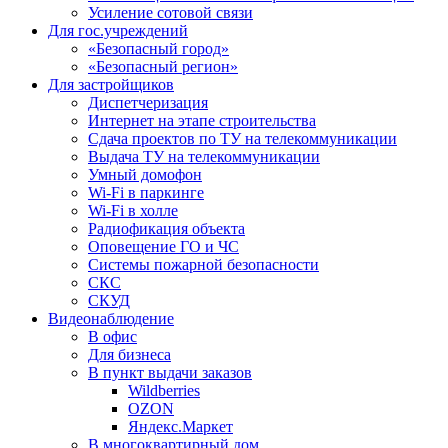
Усиление сотовой связи
Для гос.учреждений
«Безопасный город»
«Безопасный регион»
Для застройщиков
Диспетчеризация
Интернет на этапе строительства
Сдача проектов по ТУ на телекоммуникации
Выдача ТУ на телекоммуникации
Умный домофон
Wi-Fi в паркинге
Wi-Fi в холле
Радиофикация объекта
Оповещение ГО и ЧС
Системы пожарной безопасности
СКС
СКУД
Видеонаблюдение
В офис
Для бизнеса
В пункт выдачи заказов
Wildberries
OZON
Яндекс.Маркет
В многоквартирный дом