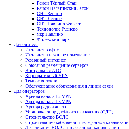
Район Тёплый Стан
Район Нагатинский Затон
СНТ Зенино
СНТ Лесное
СНТ Павлино Форест
Технополис Руднево
мкр Павлино
Филевский парк
Для бизнеса
Интернет в офис
Интернет в нежилое помещение
Резервный интернет
Colocation размещение серверов
Виртуальная АТС
Корпоративный VPN
Темное волокно
Обслуживание оборудования и линий связи
Для операторов
Аренда канала L2 VPN
Аренда канала L3 VPN
Аренда радиоканала
Установка опор двойного назначения (ОДН)
Строительство ВОЛС
Строительство кабельной и телефонной канализац
Легализация ВОЛС и телефонной канализации