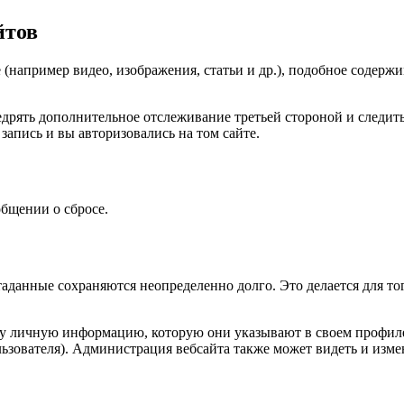
йтов
(например видео, изображения, статьи и др.), подобное содержим
внедрять дополнительное отслеживание третьей стороной и след
запись и вы авторизовались на том сайте.
общении о сбросе.
таданные сохраняются неопределенно долго. Это делается для т
ту личную информацию, которую они указывают в своем профиле.
ьзователя). Администрация вебсайта также может видеть и изм