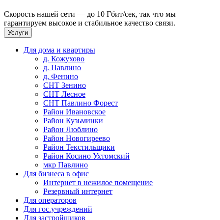
Скорость нашей сети — до 10 Гбит/сек, так что мы
гарантируем высокое и стабильное качество связи.
Услуги
Для дома и квартиры
д. Кожухово
д. Павлино
д. Фенино
СНТ Зенино
СНТ Лесное
СНТ Павлино Форест
Район Ивановское
Район Кузьминки
Район Люблино
Район Новогиреево
Район Текстильщики
Район Косино Ухтомский
мкр Павлино
Для бизнеса в офис
Интернет в нежилое помещение
Резервный интернет
Для операторов
Для гос.учреждений
Для застройщиков