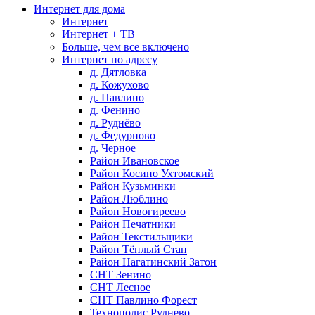
Интернет для дома
Интернет
Интернет + ТВ
Больше, чем все включено
Интернет по адресу
д. Дятловка
д. Кожухово
д. Павлино
д. Фенино
д. Руднёво
д. Федурново
д. Черное
Район Ивановское
Район Косино Ухтомский
Район Кузьминки
Район Люблино
Район Новогиреево
Район Печатники
Район Текстильщики
Район Тёплый Стан
Район Нагатинский Затон
СНТ Зенино
СНТ Лесное
СНТ Павлино Форест
Технополис Руднево