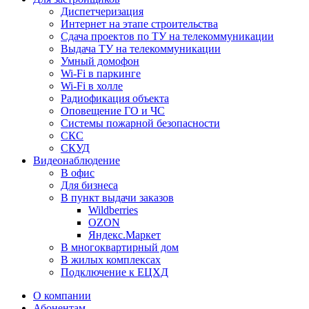
Диспетчеризация
Интернет на этапе строительства
Сдача проектов по ТУ на телекоммуникации
Выдача ТУ на телекоммуникации
Умный домофон
Wi-Fi в паркинге
Wi-Fi в холле
Радиофикация объекта
Оповещение ГО и ЧС
Системы пожарной безопасности
СКС
СКУД
Видеонаблюдение
В офис
Для бизнеса
В пункт выдачи заказов
Wildberries
OZON
Яндекс.Маркет
В многоквартирный дом
В жилых комплексах
Подключение к ЕЦХД
О компании
Абонентам