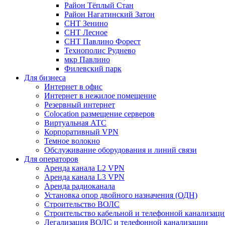
Район Тёплый Стан
Район Нагатинский Затон
СНТ Зенино
СНТ Лесное
СНТ Павлино Форест
Технополис Руднево
мкр Павлино
Филевский парк
Для бизнеса
Интернет в офис
Интернет в нежилое помещение
Резервный интернет
Colocation размещение серверов
Виртуальная АТС
Корпоративный VPN
Темное волокно
Обслуживание оборудования и линий связи
Для операторов
Аренда канала L2 VPN
Аренда канала L3 VPN
Аренда радиоканала
Установка опор двойного назначения (ОДН)
Строительство ВОЛС
Строительство кабельной и телефонной канализац
Легализация ВОЛС и телефонной канализации