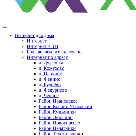
Интернет для дома
Интернет
Интернет + ТВ
Больше, чем все включено
Интернет по адресу
д. Дятловка
д. Кожухово
д. Павлино
д. Фенино
д. Руднёво
д. Федурново
д. Черное
Район Ивановское
Район Косино Ухтомский
Район Кузьминки
Район Люблино
Район Новогиреево
Район Печатники
Район Текстильщики