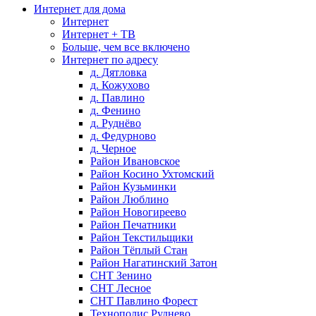
Интернет для дома
Интернет
Интернет + ТВ
Больше, чем все включено
Интернет по адресу
д. Дятловка
д. Кожухово
д. Павлино
д. Фенино
д. Руднёво
д. Федурново
д. Черное
Район Ивановское
Район Косино Ухтомский
Район Кузьминки
Район Люблино
Район Новогиреево
Район Печатники
Район Текстильщики
Район Тёплый Стан
Район Нагатинский Затон
СНТ Зенино
СНТ Лесное
СНТ Павлино Форест
Технополис Руднево