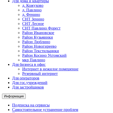
Для дома и квартиры
д. Кожухово
д. Павлино
д. Фенино
СНТ Зенино
СНТ Лесное
СНТ Павлино Форест
Район Ивановское
Район Кузьминки
Район Люблино
Район Новогиреево
Район Текстильщики
Район Косино Ухтомский
мкр Павлино
Для бизнеса в офис
Интернет в нежилое помещение
Резервный интернет
Для операторов
Для гос.учреждений
Для застройщиков
Информация
Подписка на сервисы
Самостоятельное устранение проблем