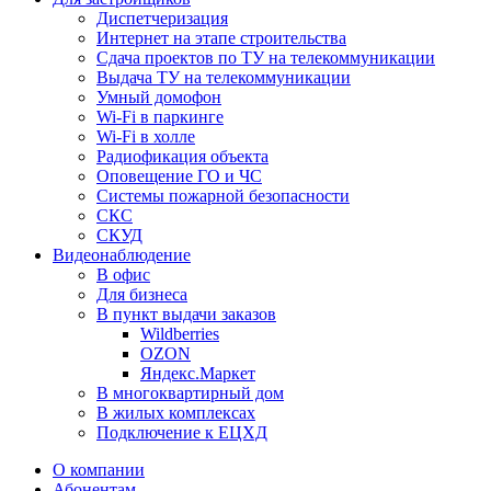
Диспетчеризация
Интернет на этапе строительства
Сдача проектов по ТУ на телекоммуникации
Выдача ТУ на телекоммуникации
Умный домофон
Wi-Fi в паркинге
Wi-Fi в холле
Радиофикация объекта
Оповещение ГО и ЧС
Системы пожарной безопасности
СКС
СКУД
Видеонаблюдение
В офис
Для бизнеса
В пункт выдачи заказов
Wildberries
OZON
Яндекс.Маркет
В многоквартирный дом
В жилых комплексах
Подключение к ЕЦХД
О компании
Абонентам