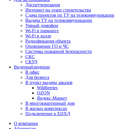
Диспетчеризация
Интернет на этапе строительства
Сдача проектов по ТУ на телекоммуникации
Выдача ТУ на телекоммуникации
Умный домофон
Wi-Fi в паркинге
Wi-Fi в холле
Радиофикация объекта
Оповещение ГО и ЧС
Системы пожарной безопасности
СКС
СКУД
Видеонаблюдение
В офис
Для бизнеса
В пункт выдачи заказов
Wildberries
OZON
Яндекс.Маркет
В многоквартирный дом
В жилых комплексах
Подключение к ЕЦХД
О компании
Абонентам