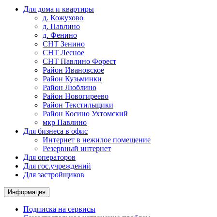
Для дома и квартиры
д. Кожухово
д. Павлино
д. Фенино
СНТ Зенино
СНТ Лесное
СНТ Павлино Форест
Район Ивановское
Район Кузьминки
Район Люблино
Район Новогиреево
Район Текстильщики
Район Косино Ухтомский
мкр Павлино
Для бизнеса в офис
Интернет в нежилое помещение
Резервный интернет
Для операторов
Для гос.учреждений
Для застройщиков
Информация
Подписка на сервисы