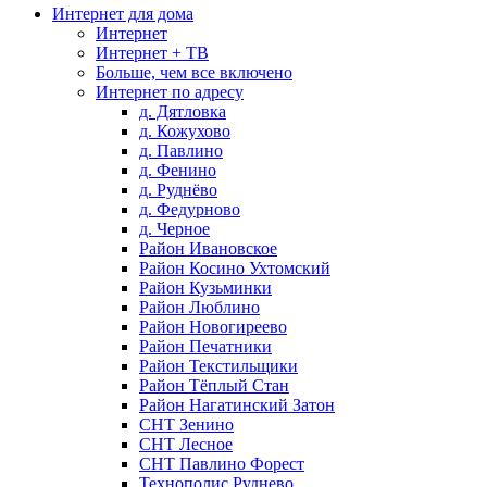
Интернет для дома
Интернет
Интернет + ТВ
Больше, чем все включено
Интернет по адресу
д. Дятловка
д. Кожухово
д. Павлино
д. Фенино
д. Руднёво
д. Федурново
д. Черное
Район Ивановское
Район Косино Ухтомский
Район Кузьминки
Район Люблино
Район Новогиреево
Район Печатники
Район Текстильщики
Район Тёплый Стан
Район Нагатинский Затон
СНТ Зенино
СНТ Лесное
СНТ Павлино Форест
Технополис Руднево