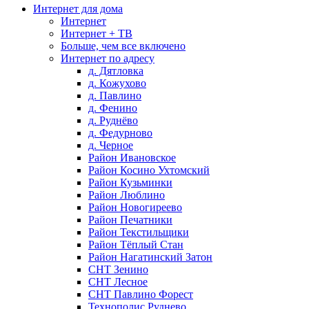
Интернет для дома
Интернет
Интернет + ТВ
Больше, чем все включено
Интернет по адресу
д. Дятловка
д. Кожухово
д. Павлино
д. Фенино
д. Руднёво
д. Федурново
д. Черное
Район Ивановское
Район Косино Ухтомский
Район Кузьминки
Район Люблино
Район Новогиреево
Район Печатники
Район Текстильщики
Район Тёплый Стан
Район Нагатинский Затон
СНТ Зенино
СНТ Лесное
СНТ Павлино Форест
Технополис Руднево