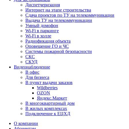
Диспетчеризация
Интернет на этапе строительства
Сдача проектов по ТУ на телекоммуникации
Выдача ТУ на телекоммуникации
Умный домофон
Wi-Fi в паркинге
Wi-Fi в холле
Радиофикация объекта
Оповещение ГО и ЧС
Системы пожарной безопасности
СКС
СКУД
Видеонаблюдение
В офис
Для бизнеса
В пункт выдачи заказов
Wildberries
OZON
Яндекс.Маркет
В многоквартирный дом
В жилых комплексах
Подключение к ЕЦХД
О компании
Абонентам