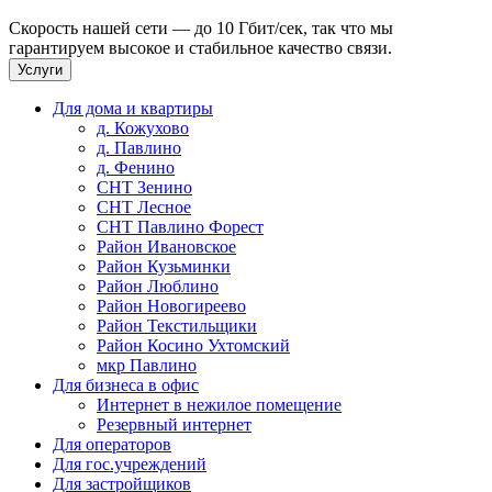
Скорость нашей сети — до 10 Гбит/сек, так что мы
гарантируем высокое и стабильное качество связи.
Услуги
Для дома и квартиры
д. Кожухово
д. Павлино
д. Фенино
СНТ Зенино
СНТ Лесное
СНТ Павлино Форест
Район Ивановское
Район Кузьминки
Район Люблино
Район Новогиреево
Район Текстильщики
Район Косино Ухтомский
мкр Павлино
Для бизнеса в офис
Интернет в нежилое помещение
Резервный интернет
Для операторов
Для гос.учреждений
Для застройщиков