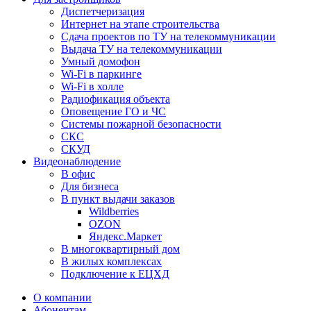
Диспетчеризация
Интернет на этапе строительства
Сдача проектов по ТУ на телекоммуникации
Выдача ТУ на телекоммуникации
Умный домофон
Wi-Fi в паркинге
Wi-Fi в холле
Радиофикация объекта
Оповещение ГО и ЧС
Системы пожарной безопасности
СКС
СКУД
Видеонаблюдение
В офис
Для бизнеса
В пункт выдачи заказов
Wildberries
OZON
Яндекс.Маркет
В многоквартирный дом
В жилых комплексах
Подключение к ЕЦХД
О компании
Абонентам