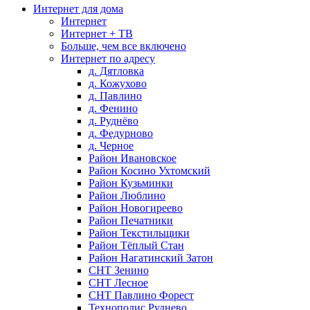
Интернет для дома
Интернет
Интернет + ТВ
Больше, чем все включено
Интернет по адресу
д. Дятловка
д. Кожухово
д. Павлино
д. Фенино
д. Руднёво
д. Федурново
д. Черное
Район Ивановское
Район Косино Ухтомский
Район Кузьминки
Район Люблино
Район Новогиреево
Район Печатники
Район Текстильщики
Район Тёплый Стан
Район Нагатинский Затон
СНТ Зенино
СНТ Лесное
СНТ Павлино Форест
Технополис Руднево