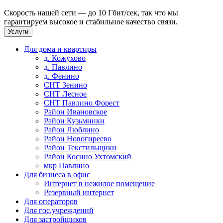
Скорость нашей сети — до 10 Гбит/сек, так что мы
гарантируем высокое и стабильное качество связи.
Услуги
Для дома и квартиры
д. Кожухово
д. Павлино
д. Фенино
СНТ Зенино
СНТ Лесное
СНТ Павлино Форест
Район Ивановское
Район Кузьминки
Район Люблино
Район Новогиреево
Район Текстильщики
Район Косино Ухтомский
мкр Павлино
Для бизнеса в офис
Интернет в нежилое помещение
Резервный интернет
Для операторов
Для гос.учреждений
Для застройщиков