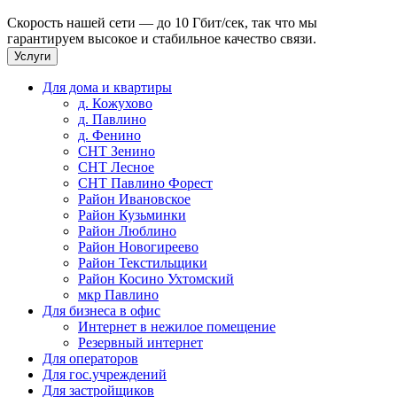
Скорость нашей сети — до 10 Гбит/сек, так что мы
гарантируем высокое и стабильное качество связи.
Услуги
Для дома и квартиры
д. Кожухово
д. Павлино
д. Фенино
СНТ Зенино
СНТ Лесное
СНТ Павлино Форест
Район Ивановское
Район Кузьминки
Район Люблино
Район Новогиреево
Район Текстильщики
Район Косино Ухтомский
мкр Павлино
Для бизнеса в офис
Интернет в нежилое помещение
Резервный интернет
Для операторов
Для гос.учреждений
Для застройщиков