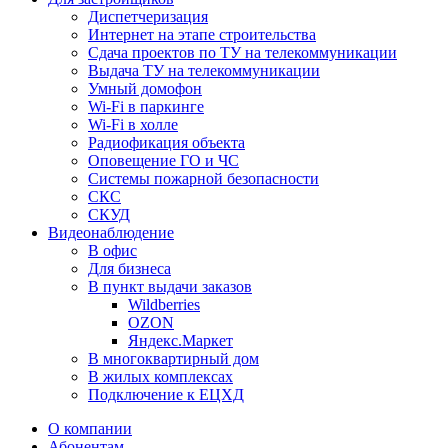
Диспетчеризация
Интернет на этапе строительства
Сдача проектов по ТУ на телекоммуникации
Выдача ТУ на телекоммуникации
Умный домофон
Wi-Fi в паркинге
Wi-Fi в холле
Радиофикация объекта
Оповещение ГО и ЧС
Системы пожарной безопасности
СКС
СКУД
Видеонаблюдение
В офис
Для бизнеса
В пункт выдачи заказов
Wildberries
OZON
Яндекс.Маркет
В многоквартирный дом
В жилых комплексах
Подключение к ЕЦХД
О компании
Абонентам