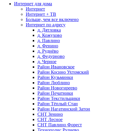
Интернет для дома
Интернет
Интернет + ТВ
Больше, чем все включено
Интернет по адресу
д. Дятловка
д. Кожухово
д. Павлино
д. Фенино
д. Руднёво
д. Федурново
д. Черное
Район Ивановское
Район Косино Ухтомский
Район Кузьминки
Район Люблино
Район Новогиреево
Район Печатники
Район Текстильщики
Район Тёплый Стан
Район Нагатинский Затон
СНТ Зенино
СНТ Лесное
СНТ Павлино Форест
Технополис Руднево