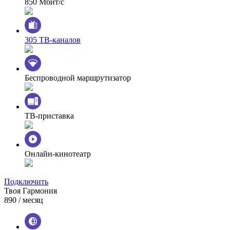
850 Мбит/с
305 ТВ-каналов
Беспроводной маршрутизатор
ТВ-приставка
Онлайн-кинотеатр
Подключить
Твоя Гармония
890
/ месяц