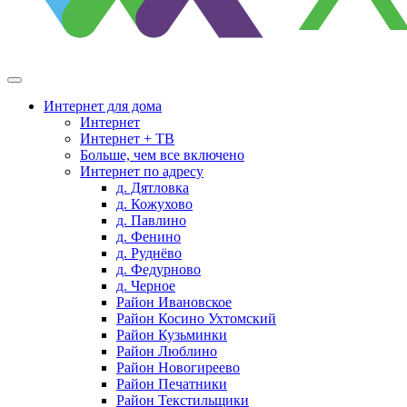
Интернет для дома
Интернет
Интернет + ТВ
Больше, чем все включено
Интернет по адресу
д. Дятловка
д. Кожухово
д. Павлино
д. Фенино
д. Руднёво
д. Федурново
д. Черное
Район Ивановское
Район Косино Ухтомский
Район Кузьминки
Район Люблино
Район Новогиреево
Район Печатники
Район Текстильщики