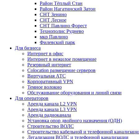
Район Тёплый Стан
Район Нагатинский Затон
СНТ Зенино
СНТ Лесное
СНТ Павлино Форест
Технополис Руднево
мкр Павлино
Филевский парк
Для бизнеса
Интернет в офис
Интернет в нежилое помещение
Резервный интернет
Colocation размещение серверов
Виртуальная АТС
Корпоративный VPN
Темное волокно
Обслуживание оборудования и линий связи
Для операторов
Аренда канала L2 VPN
Аренда канала L3 VPN
Аренда радиоканала
Установка опор двойного назначения (ОДН)
Строительство ВОЛС
Строительство кабельной и телефонной канализац
Легализация ВОЛС и телефонной канализации