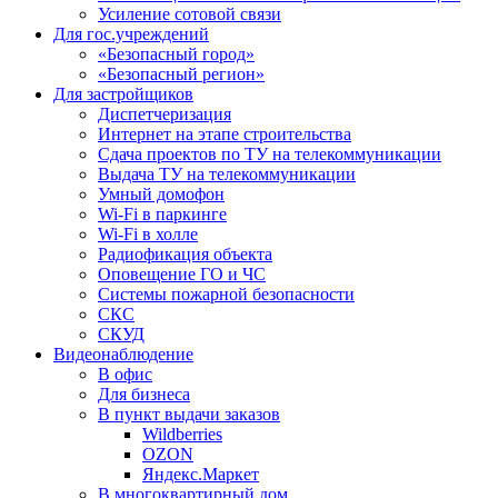
Усиление сотовой связи
Для гос.учреждений
«Безопасный город»
«Безопасный регион»
Для застройщиков
Диспетчеризация
Интернет на этапе строительства
Сдача проектов по ТУ на телекоммуникации
Выдача ТУ на телекоммуникации
Умный домофон
Wi-Fi в паркинге
Wi-Fi в холле
Радиофикация объекта
Оповещение ГО и ЧС
Системы пожарной безопасности
СКС
СКУД
Видеонаблюдение
В офис
Для бизнеса
В пункт выдачи заказов
Wildberries
OZON
Яндекс.Маркет
В многоквартирный дом