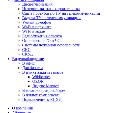
Диспетчеризация
Интернет на этапе строительства
Сдача проектов по ТУ на телекоммуникации
Выдача ТУ на телекоммуникации
Умный домофон
Wi-Fi в паркинге
Wi-Fi в холле
Радиофикация объекта
Оповещение ГО и ЧС
Системы пожарной безопасности
СКС
СКУД
Видеонаблюдение
В офис
Для бизнеса
В пункт выдачи заказов
Wildberries
OZON
Яндекс.Маркет
В многоквартирный дом
В жилых комплексах
Подключение к ЕЦХД
О компании
Абонентам