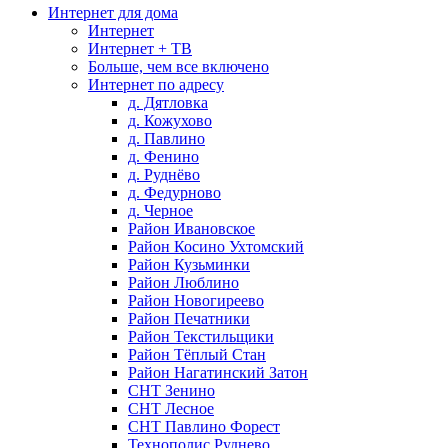
Интернет для дома
Интернет
Интернет + ТВ
Больше, чем все включено
Интернет по адресу
д. Дятловка
д. Кожухово
д. Павлино
д. Фенино
д. Руднёво
д. Федурново
д. Черное
Район Ивановское
Район Косино Ухтомский
Район Кузьминки
Район Люблино
Район Новогиреево
Район Печатники
Район Текстильщики
Район Тёплый Стан
Район Нагатинский Затон
СНТ Зенино
СНТ Лесное
СНТ Павлино Форест
Технополис Руднево