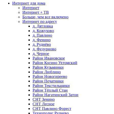
Интернет для дома
Интернет
Интернет + ТВ
Больше, чем все включено
Интернет по адресу
д. Дятловка
д. Кожухово
д. Павлино
д. Фенино
д. Руднёво
д. Федурново
д. Черное
Район Ивановское
Район Косино Ухтомский
Район Кузьминки
Район Люблино
Район Новогиреево
Район Печатники
Район Текстильщики
Район Тёплый Стан
Район Нагатинский Затон
СНТ Зенино
СНТ Лесное
СНТ Павлино Форест
Технополис Руднево