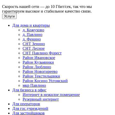
Скорость нашей сети — до 10 Гбит/сек, так что мы
гарантируем высокое и стабильное качество связи.
Услуги
Для дома и квартиры
д. Кожухово
д. Павлино
д. Фенино
СНТ Зенино
СНТ Лесное
СНТ Павлино Форест
Район Ивановское
Район Кузьминки
Район Люблино
Район Новогиреево
Район Текстильщики
Район Косино Ухтомский
мкр Павлино
Для бизнеса в офис
Интернет в нежилое помещение
Резервный интернет
Для операторов
Для гос.учреждений
Для застройщиков