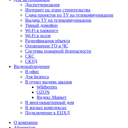
Диспетчеризация
Интернет на этапе строительства
Сдача проектов по ТУ на телекоммуникации
Выдача ТУ на телекоммуникации
Умный домофон
Wi-Fi в паркинге
Wi-Fi в холле
Радиофикация объекта
Оповещение ГО и ЧС
Системы пожарной безопасности
СКС
СКУД
Видеонаблюдение
В офис
Для бизнеса
В пункт выдачи заказов
Wildberries
OZON
Яндекс.Маркет
В многоквартирный дом
В жилых комплексах
Подключение к ЕЦХД
О компании
Абонентам