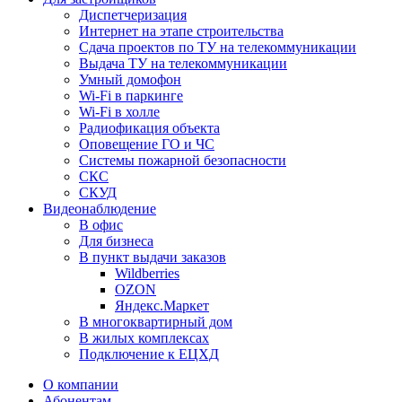
Диспетчеризация
Интернет на этапе строительства
Сдача проектов по ТУ на телекоммуникации
Выдача ТУ на телекоммуникации
Умный домофон
Wi-Fi в паркинге
Wi-Fi в холле
Радиофикация объекта
Оповещение ГО и ЧС
Системы пожарной безопасности
СКС
СКУД
Видеонаблюдение
В офис
Для бизнеса
В пункт выдачи заказов
Wildberries
OZON
Яндекс.Маркет
В многоквартирный дом
В жилых комплексах
Подключение к ЕЦХД
О компании
Абонентам