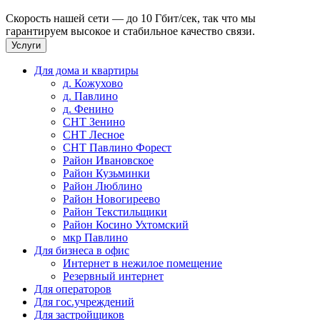
Скорость нашей сети — до 10 Гбит/сек, так что мы
гарантируем высокое и стабильное качество связи.
Услуги
Для дома и квартиры
д. Кожухово
д. Павлино
д. Фенино
СНТ Зенино
СНТ Лесное
СНТ Павлино Форест
Район Ивановское
Район Кузьминки
Район Люблино
Район Новогиреево
Район Текстильщики
Район Косино Ухтомский
мкр Павлино
Для бизнеса в офис
Интернет в нежилое помещение
Резервный интернет
Для операторов
Для гос.учреждений
Для застройщиков