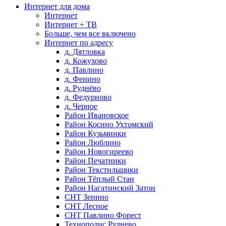
Интернет для дома
Интернет
Интернет + ТВ
Больше, чем все включено
Интернет по адресу
д. Дятловка
д. Кожухово
д. Павлино
д. Фенино
д. Руднёво
д. Федурново
д. Черное
Район Ивановское
Район Косино Ухтомский
Район Кузьминки
Район Люблино
Район Новогиреево
Район Печатники
Район Текстильщики
Район Тёплый Стан
Район Нагатинский Затон
СНТ Зенино
СНТ Лесное
СНТ Павлино Форест
Технополис Руднево