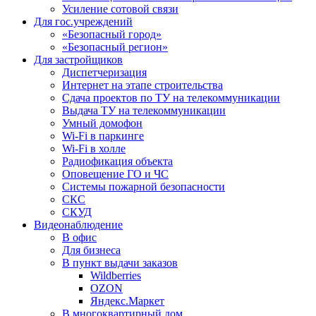
Усиление сотовой связи
Для гос.учреждений
«Безопасный город»
«Безопасный регион»
Для застройщиков
Диспетчеризация
Интернет на этапе строительства
Сдача проектов по ТУ на телекоммуникации
Выдача ТУ на телекоммуникации
Умный домофон
Wi-Fi в паркинге
Wi-Fi в холле
Радиофикация объекта
Оповещение ГО и ЧС
Системы пожарной безопасности
СКС
СКУД
Видеонаблюдение
В офис
Для бизнеса
В пункт выдачи заказов
Wildberries
OZON
Яндекс.Маркет
В многоквартирный дом