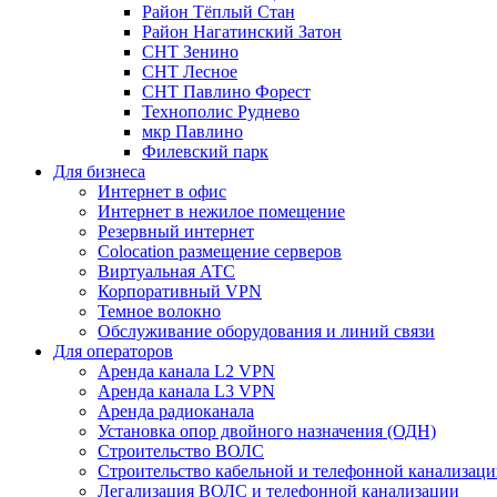
Район Тёплый Стан
Район Нагатинский Затон
СНТ Зенино
СНТ Лесное
СНТ Павлино Форест
Технополис Руднево
мкр Павлино
Филевский парк
Для бизнеса
Интернет в офис
Интернет в нежилое помещение
Резервный интернет
Colocation размещение серверов
Виртуальная АТС
Корпоративный VPN
Темное волокно
Обслуживание оборудования и линий связи
Для операторов
Аренда канала L2 VPN
Аренда канала L3 VPN
Аренда радиоканала
Установка опор двойного назначения (ОДН)
Строительство ВОЛС
Строительство кабельной и телефонной канализац
Легализация ВОЛС и телефонной канализации