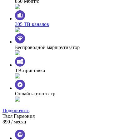
850 Мбит/с
305 ТВ-каналов
Беспроводной маршрутизатор
ТВ-приставка
Онлайн-кинотеатр
Подключить
Твоя Гармония
890
/ месяц