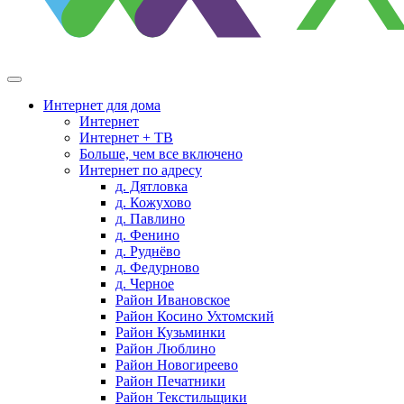
Интернет для дома
Интернет
Интернет + ТВ
Больше, чем все включено
Интернет по адресу
д. Дятловка
д. Кожухово
д. Павлино
д. Фенино
д. Руднёво
д. Федурново
д. Черное
Район Ивановское
Район Косино Ухтомский
Район Кузьминки
Район Люблино
Район Новогиреево
Район Печатники
Район Текстильщики