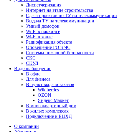
Диспетчеризация
Интернет на этапе строительства
Сдача проектов по ТУ на телекоммуникации
Выдача ТУ на телекоммуникации
Умный домофон
Wi-Fi в паркинге
Wi-Fi в холле
Радиофикация объекта
Оповещение ГО и ЧС
Системы пожарной безопасности
СКС
СКУД
Видеонаблюдение
В офис
Для бизнеса
В пункт выдачи заказов
Wildberries
OZON
Яндекс.Маркет
В многоквартирный дом
В жилых комплексах
Подключение к ЕЦХД
О компании
Абонентам