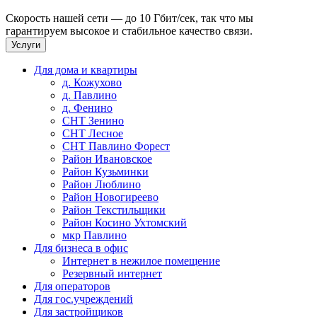
Скорость нашей сети — до 10 Гбит/сек, так что мы
гарантируем высокое и стабильное качество связи.
Услуги
Для дома и квартиры
д. Кожухово
д. Павлино
д. Фенино
СНТ Зенино
СНТ Лесное
СНТ Павлино Форест
Район Ивановское
Район Кузьминки
Район Люблино
Район Новогиреево
Район Текстильщики
Район Косино Ухтомский
мкр Павлино
Для бизнеса в офис
Интернет в нежилое помещение
Резервный интернет
Для операторов
Для гос.учреждений
Для застройщиков