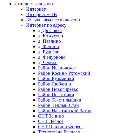
Интернет для дома
Интернет
Интернет + ТВ
Больше, чем все включено
Интернет по адресу
д. Дятловка
д. Кожухово
д. Павлино
д. Фенино
д. Руднёво
д. Федурново
д. Черное
Район Ивановское
Район Косино Ухтомский
Район Кузьминки
Район Люблино
Район Новогиреево
Район Печатники
Район Текстильщики
Район Тёплый Стан
Район Нагатинский Затон
СНТ Зенино
СНТ Лесное
СНТ Павлино Форест
Технополис Руднево