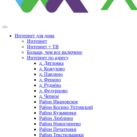
Интернет для дома
Интернет
Интернет + ТВ
Больше, чем все включено
Интернет по адресу
д. Дятловка
д. Кожухово
д. Павлино
д. Фенино
д. Руднёво
д. Федурново
д. Черное
Район Ивановское
Район Косино Ухтомский
Район Кузьминки
Район Люблино
Район Новогиреево
Район Печатники
Район Текстильщики