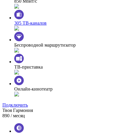
850 Мбит/с
305 ТВ-каналов
Беспроводной маршрутизатор
ТВ-приставка
Онлайн-кинотеатр
Подключить
Твоя Гармония
890
/ месяц