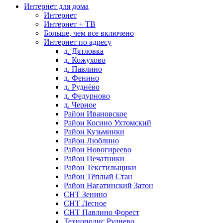
Интернет для дома
Интернет
Интернет + ТВ
Больше, чем все включено
Интернет по адресу
д. Дятловка
д. Кожухово
д. Павлино
д. Фенино
д. Руднёво
д. Федурново
д. Черное
Район Ивановское
Район Косино Ухтомский
Район Кузьминки
Район Люблино
Район Новогиреево
Район Печатники
Район Текстильщики
Район Тёплый Стан
Район Нагатинский Затон
СНТ Зенино
СНТ Лесное
СНТ Павлино Форест
Технополис Руднево