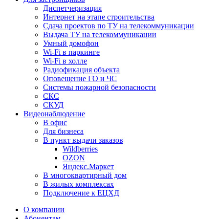
Диспетчеризация
Интернет на этапе строительства
Сдача проектов по ТУ на телекоммуникации
Выдача ТУ на телекоммуникации
Умный домофон
Wi-Fi в паркинге
Wi-Fi в холле
Радиофикация объекта
Оповещение ГО и ЧС
Системы пожарной безопасности
СКС
СКУД
Видеонаблюдение
В офис
Для бизнеса
В пункт выдачи заказов
Wildberries
OZON
Яндекс.Маркет
В многоквартирный дом
В жилых комплексах
Подключение к ЕЦХД
О компании
Абонентам