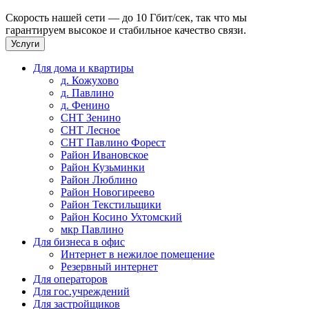
Скорость нашей сети — до 10 Гбит/сек, так что мы
гарантируем высокое и стабильное качество связи.
Услуги
Для дома и квартиры
д. Кожухово
д. Павлино
д. Фенино
СНТ Зенино
СНТ Лесное
СНТ Павлино Форест
Район Ивановское
Район Кузьминки
Район Люблино
Район Новогиреево
Район Текстильщики
Район Косино Ухтомский
мкр Павлино
Для бизнеса в офис
Интернет в нежилое помещение
Резервный интернет
Для операторов
Для гос.учреждений
Для застройщиков