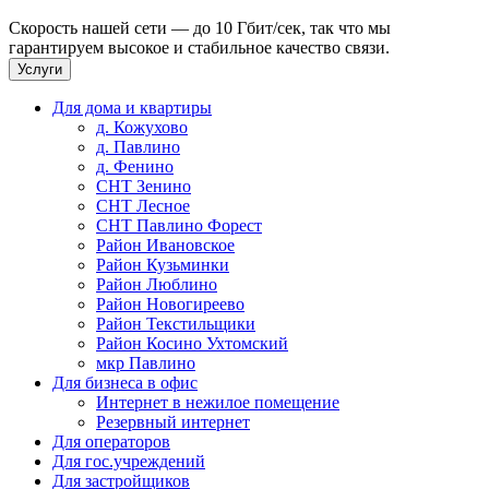
Скорость нашей сети — до 10 Гбит/сек, так что мы
гарантируем высокое и стабильное качество связи.
Услуги
Для дома и квартиры
д. Кожухово
д. Павлино
д. Фенино
СНТ Зенино
СНТ Лесное
СНТ Павлино Форест
Район Ивановское
Район Кузьминки
Район Люблино
Район Новогиреево
Район Текстильщики
Район Косино Ухтомский
мкр Павлино
Для бизнеса в офис
Интернет в нежилое помещение
Резервный интернет
Для операторов
Для гос.учреждений
Для застройщиков