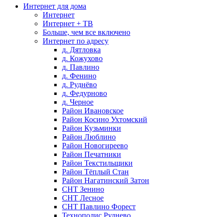
Интернет для дома
Интернет
Интернет + ТВ
Больше, чем все включено
Интернет по адресу
д. Дятловка
д. Кожухово
д. Павлино
д. Фенино
д. Руднёво
д. Федурново
д. Черное
Район Ивановское
Район Косино Ухтомский
Район Кузьминки
Район Люблино
Район Новогиреево
Район Печатники
Район Текстильщики
Район Тёплый Стан
Район Нагатинский Затон
СНТ Зенино
СНТ Лесное
СНТ Павлино Форест
Технополис Руднево