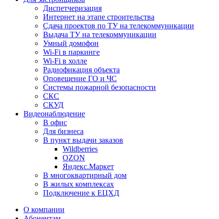
Диспетчеризация
Интернет на этапе строительства
Сдача проектов по ТУ на телекоммуникации
Выдача ТУ на телекоммуникации
Умный домофон
Wi-Fi в паркинге
Wi-Fi в холле
Радиофикация объекта
Оповещение ГО и ЧС
Системы пожарной безопасности
СКС
СКУД
Видеонаблюдение
В офис
Для бизнеса
В пункт выдачи заказов
Wildberries
OZON
Яндекс.Маркет
В многоквартирный дом
В жилых комплексах
Подключение к ЕЦХД
О компании
Абонентам