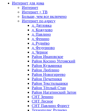
Интернет для дома
Интернет
Интернет + ТВ
Больше, чем все включено
Интернет по адресу
д. Дятловка
д. Кожухово
д. Павлино
д. Фенино
д. Руднёво
д. Федурново
д. Черное
Район Ивановское
Район Косино Ухтомский
Район Кузьминки
Район Люблино
Район Новогиреево
Район Печатники
Район Текстильщики
Район Тёплый Стан
Район Нагатинский Затон
СНТ Зенино
СНТ Лесное
СНТ Павлино Форест
Технополис Руднево