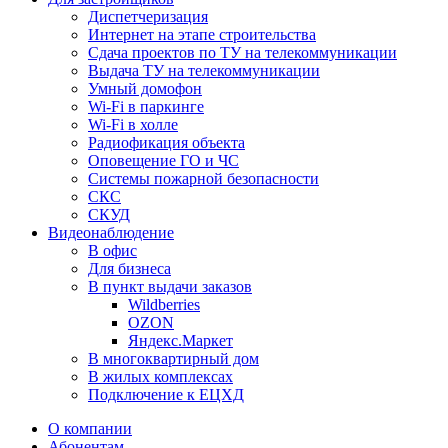
Диспетчеризация
Интернет на этапе строительства
Сдача проектов по ТУ на телекоммуникации
Выдача ТУ на телекоммуникации
Умный домофон
Wi-Fi в паркинге
Wi-Fi в холле
Радиофикация объекта
Оповещение ГО и ЧС
Системы пожарной безопасности
СКС
СКУД
Видеонаблюдение
В офис
Для бизнеса
В пункт выдачи заказов
Wildberries
OZON
Яндекс.Маркет
В многоквартирный дом
В жилых комплексах
Подключение к ЕЦХД
О компании
Абонентам