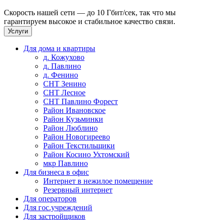
Скорость нашей сети — до 10 Гбит/сек, так что мы
гарантируем высокое и стабильное качество связи.
Услуги
Для дома и квартиры
д. Кожухово
д. Павлино
д. Фенино
СНТ Зенино
СНТ Лесное
СНТ Павлино Форест
Район Ивановское
Район Кузьминки
Район Люблино
Район Новогиреево
Район Текстильщики
Район Косино Ухтомский
мкр Павлино
Для бизнеса в офис
Интернет в нежилое помещение
Резервный интернет
Для операторов
Для гос.учреждений
Для застройщиков