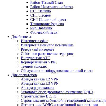
Район Тёплый Стан
Район Нагатинский Затон
СНТ Зенино
СНТ Лесное
СНТ Павлино Форест
Технополис Руднево
мкр Павлино
Филевский парк
Для бизнеса
Интернет в офис
Интернет в нежилое помещение
Резервный интернет
Colocation размещение серверов
Виртуальная АТС
Корпоративный VPN
Темное волокно
Обслуживание оборудования и линий связи
Для операторов
Аренда канала L2 VPN
Аренда канала L3 VPN
Аренда радиоканала
Установка опор двойного назначения (ОДН)
Строительство ВОЛС
Строительство кабельной и телефонной канализац
Легализация ВОЛС и телефонной канализации