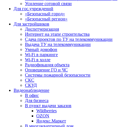
Усиление сотовой связи
Для гос.учреждений
«Безопасный город»
«Безопасный регион»
Для застройщиков
Диспетчеризация
Интернет на этапе строительства
Сдача проектов по ТУ на телекоммуникации
Выдача ТУ на телекоммуникации
Умный домофон
Wi-Fi в паркинге
Wi-Fi в холле
Радиофикация объекта
Оповещение ГО и ЧС
Системы пожарной безопасности
СКС
СКУД
Видеонаблюдение
В офис
Для бизнеса
В пункт выдачи заказов
Wildberries
OZON
Яндекс.Маркет
В многоквартирный дом