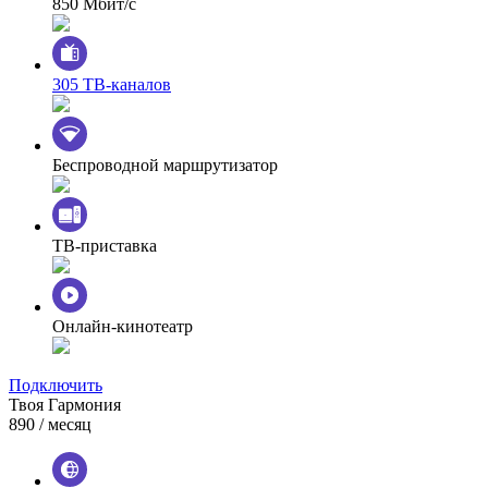
850 Мбит/с
305 ТВ-каналов
Беспроводной маршрутизатор
ТВ-приставка
Онлайн-кинотеатр
Подключить
Твоя Гармония
890
/ месяц