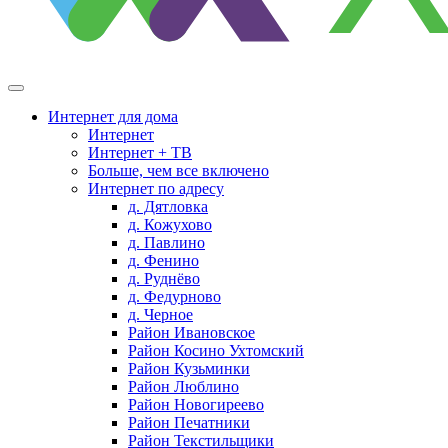
Интернет для дома
Интернет
Интернет + ТВ
Больше, чем все включено
Интернет по адресу
д. Дятловка
д. Кожухово
д. Павлино
д. Фенино
д. Руднёво
д. Федурново
д. Черное
Район Ивановское
Район Косино Ухтомский
Район Кузьминки
Район Люблино
Район Новогиреево
Район Печатники
Район Текстильщики