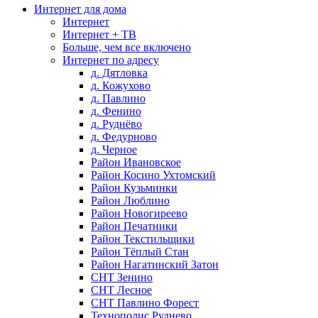
Интернет для дома
Интернет
Интернет + ТВ
Больше, чем все включено
Интернет по адресу
д. Дятловка
д. Кожухово
д. Павлино
д. Фенино
д. Руднёво
д. Федурново
д. Черное
Район Ивановское
Район Косино Ухтомский
Район Кузьминки
Район Люблино
Район Новогиреево
Район Печатники
Район Текстильщики
Район Тёплый Стан
Район Нагатинский Затон
СНТ Зенино
СНТ Лесное
СНТ Павлино Форест
Технополис Руднево