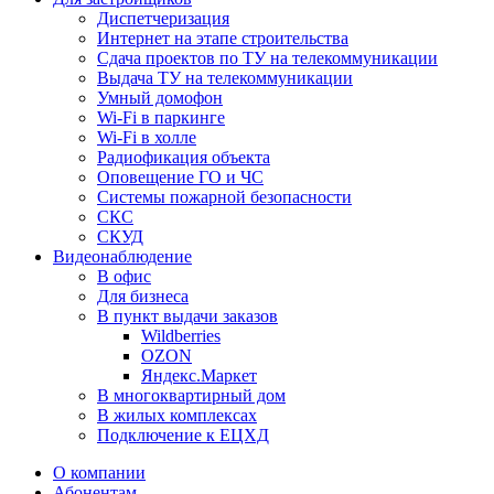
Диспетчеризация
Интернет на этапе строительства
Сдача проектов по ТУ на телекоммуникации
Выдача ТУ на телекоммуникации
Умный домофон
Wi-Fi в паркинге
Wi-Fi в холле
Радиофикация объекта
Оповещение ГО и ЧС
Системы пожарной безопасности
СКС
СКУД
Видеонаблюдение
В офис
Для бизнеса
В пункт выдачи заказов
Wildberries
OZON
Яндекс.Маркет
В многоквартирный дом
В жилых комплексах
Подключение к ЕЦХД
О компании
Абонентам