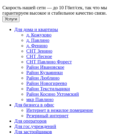
Скорость нашей сети — до 10 Гбит/сек, так что мы
гарантируем высокое и стабильное качество связи.
Услуги
Для дома и квартиры
д. Кожухово
д. Павлино
д. Фенино
СНТ Зенино
СНТ Лесное
СНТ Павлино Форест
Район Ивановское
Район Кузьминки
Район Люблино
Район Новогиреево
Район Текстильщики
Район Косино Ухтомский
мкр Павлино
Для бизнеса в офис
Интернет в нежилое помещение
Резервный интернет
Для операторов
Для гос.учреждений
Для застройщиков