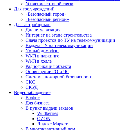
Усиление сотовой связи
Для гос.учреждений
«Безопасный город»
«Безопасный регион»
Для застройщиков
Диспетчеризация
Интернет на этапе строительства
Сдача проектов по ТУ на телекоммуникации
Выдача ТУ на телекоммуникации
Умный домофон
Wi-Fi в паркинге
Wi-Fi в холле
Радиофикация объекта
Оповещение ГО и ЧС
Системы пожарной безопасности
СКС
СКУД
Видеонаблюдение
В офис
Для бизнеса
В пункт выдачи заказов
Wildberries
OZON
Яндекс.Маркет
В многоквартирный дом