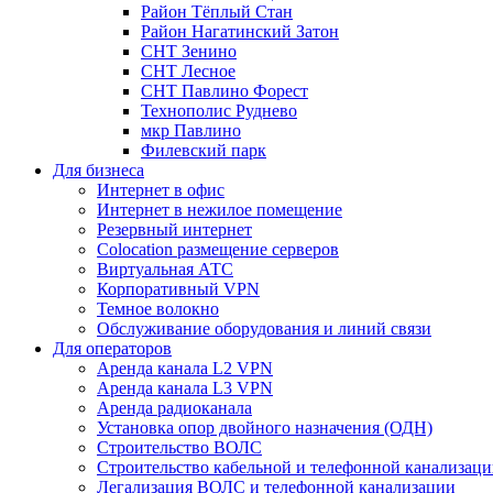
Район Тёплый Стан
Район Нагатинский Затон
СНТ Зенино
СНТ Лесное
СНТ Павлино Форест
Технополис Руднево
мкр Павлино
Филевский парк
Для бизнеса
Интернет в офис
Интернет в нежилое помещение
Резервный интернет
Colocation размещение серверов
Виртуальная АТС
Корпоративный VPN
Темное волокно
Обслуживание оборудования и линий связи
Для операторов
Аренда канала L2 VPN
Аренда канала L3 VPN
Аренда радиоканала
Установка опор двойного назначения (ОДН)
Строительство ВОЛС
Строительство кабельной и телефонной канализац
Легализация ВОЛС и телефонной канализации