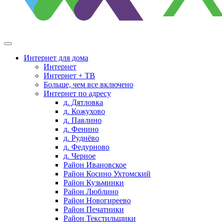
Интернет для дома
Интернет
Интернет + ТВ
Больше, чем все включено
Интернет по адресу
д. Дятловка
д. Кожухово
д. Павлино
д. Фенино
д. Руднёво
д. Федурново
д. Черное
Район Ивановское
Район Косино Ухтомский
Район Кузьминки
Район Люблино
Район Новогиреево
Район Печатники
Район Текстильщики