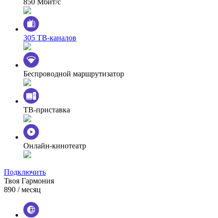
850 Мбит/с
305 ТВ-каналов
Беспроводной маршрутизатор
ТВ-приставка
Онлайн-кинотеатр
Подключить
Твоя Гармония
890
/ месяц