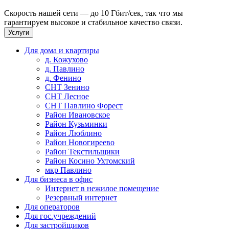
Скорость нашей сети — до 10 Гбит/сек, так что мы
гарантируем высокое и стабильное качество связи.
Услуги
Для дома и квартиры
д. Кожухово
д. Павлино
д. Фенино
СНТ Зенино
СНТ Лесное
СНТ Павлино Форест
Район Ивановское
Район Кузьминки
Район Люблино
Район Новогиреево
Район Текстильщики
Район Косино Ухтомский
мкр Павлино
Для бизнеса в офис
Интернет в нежилое помещение
Резервный интернет
Для операторов
Для гос.учреждений
Для застройщиков