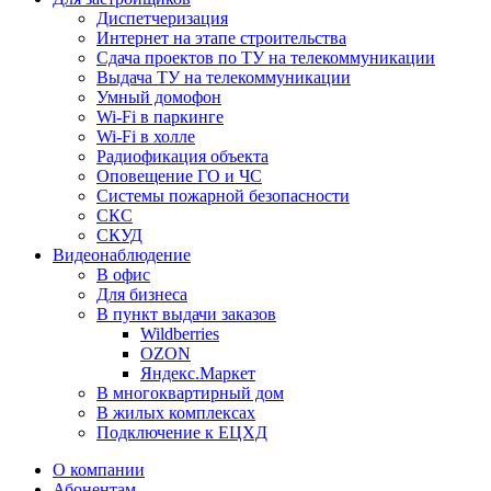
Диспетчеризация
Интернет на этапе строительства
Сдача проектов по ТУ на телекоммуникации
Выдача ТУ на телекоммуникации
Умный домофон
Wi-Fi в паркинге
Wi-Fi в холле
Радиофикация объекта
Оповещение ГО и ЧС
Системы пожарной безопасности
СКС
СКУД
Видеонаблюдение
В офис
Для бизнеса
В пункт выдачи заказов
Wildberries
OZON
Яндекс.Маркет
В многоквартирный дом
В жилых комплексах
Подключение к ЕЦХД
О компании
Абонентам