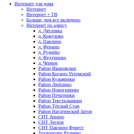
Интернет для дома
Интернет
Интернет + ТВ
Больше, чем все включено
Интернет по адресу
д. Дятловка
д. Кожухово
д. Павлино
д. Фенино
д. Руднёво
д. Федурново
д. Черное
Район Ивановское
Район Косино Ухтомский
Район Кузьминки
Район Люблино
Район Новогиреево
Район Печатники
Район Текстильщики
Район Тёплый Стан
Район Нагатинский Затон
СНТ Зенино
СНТ Лесное
СНТ Павлино Форест
Технополис Руднево