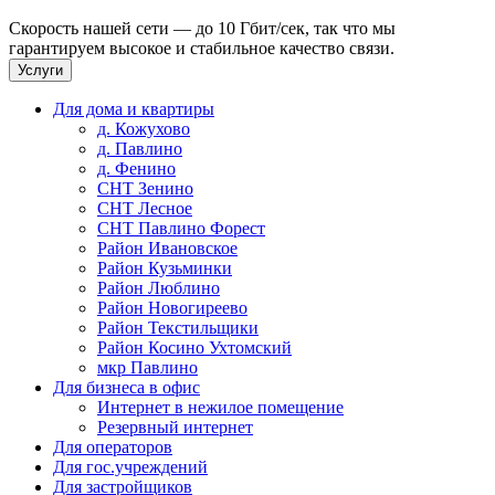
Скорость нашей сети — до 10 Гбит/сек, так что мы
гарантируем высокое и стабильное качество связи.
Услуги
Для дома и квартиры
д. Кожухово
д. Павлино
д. Фенино
СНТ Зенино
СНТ Лесное
СНТ Павлино Форест
Район Ивановское
Район Кузьминки
Район Люблино
Район Новогиреево
Район Текстильщики
Район Косино Ухтомский
мкр Павлино
Для бизнеса в офис
Интернет в нежилое помещение
Резервный интернет
Для операторов
Для гос.учреждений
Для застройщиков