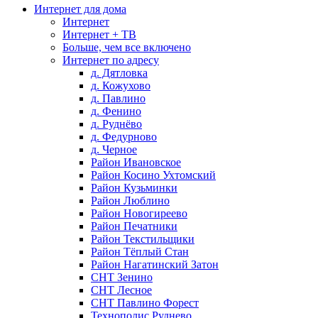
Интернет для дома
Интернет
Интернет + ТВ
Больше, чем все включено
Интернет по адресу
д. Дятловка
д. Кожухово
д. Павлино
д. Фенино
д. Руднёво
д. Федурново
д. Черное
Район Ивановское
Район Косино Ухтомский
Район Кузьминки
Район Люблино
Район Новогиреево
Район Печатники
Район Текстильщики
Район Тёплый Стан
Район Нагатинский Затон
СНТ Зенино
СНТ Лесное
СНТ Павлино Форест
Технополис Руднево