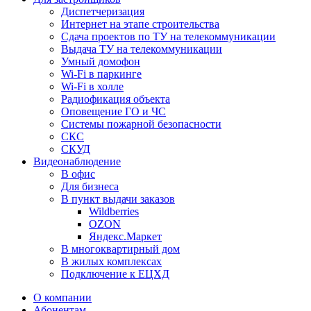
Диспетчеризация
Интернет на этапе строительства
Сдача проектов по ТУ на телекоммуникации
Выдача ТУ на телекоммуникации
Умный домофон
Wi-Fi в паркинге
Wi-Fi в холле
Радиофикация объекта
Оповещение ГО и ЧС
Системы пожарной безопасности
СКС
СКУД
Видеонаблюдение
В офис
Для бизнеса
В пункт выдачи заказов
Wildberries
OZON
Яндекс.Маркет
В многоквартирный дом
В жилых комплексах
Подключение к ЕЦХД
О компании
Абонентам