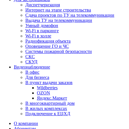
Диспетчеризация
Интернет на этапе строительства
Сдача проектов по ТУ на телекоммуникации
Выдача ТУ на телекоммуникации
Умный домофон
Wi-Fi в паркинге
Wi-Fi в холле
Радиофикация объекта
Оповещение ГО и ЧС
Системы пожарной безопасности
СКС
СКУД
Видеонаблюдение
В офис
Для бизнеса
В пункт выдачи заказов
Wildberries
OZON
Яндекс.Маркет
В многоквартирный дом
В жилых комплексах
Подключение к ЕЦХД
О компании
Абонентам