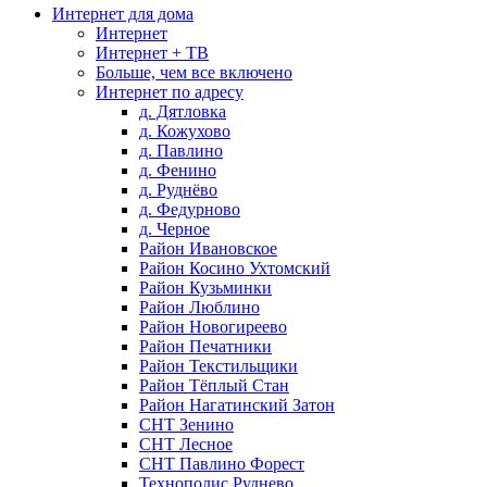
Интернет для дома
Интернет
Интернет + ТВ
Больше, чем все включено
Интернет по адресу
д. Дятловка
д. Кожухово
д. Павлино
д. Фенино
д. Руднёво
д. Федурново
д. Черное
Район Ивановское
Район Косино Ухтомский
Район Кузьминки
Район Люблино
Район Новогиреево
Район Печатники
Район Текстильщики
Район Тёплый Стан
Район Нагатинский Затон
СНТ Зенино
СНТ Лесное
СНТ Павлино Форест
Технополис Руднево