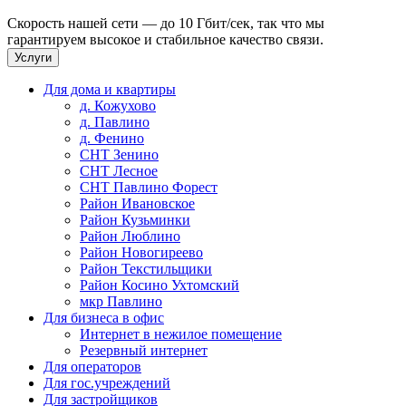
Скорость нашей сети — до 10 Гбит/сек, так что мы
гарантируем высокое и стабильное качество связи.
Услуги
Для дома и квартиры
д. Кожухово
д. Павлино
д. Фенино
СНТ Зенино
СНТ Лесное
СНТ Павлино Форест
Район Ивановское
Район Кузьминки
Район Люблино
Район Новогиреево
Район Текстильщики
Район Косино Ухтомский
мкр Павлино
Для бизнеса в офис
Интернет в нежилое помещение
Резервный интернет
Для операторов
Для гос.учреждений
Для застройщиков