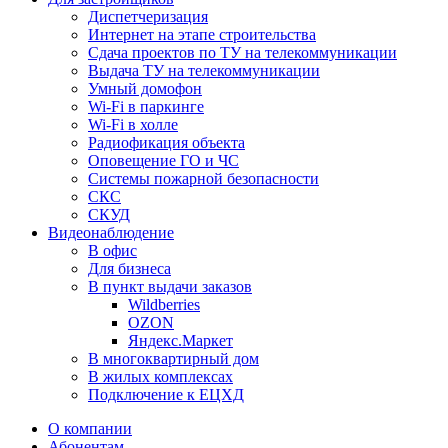
Диспетчеризация
Интернет на этапе строительства
Сдача проектов по ТУ на телекоммуникации
Выдача ТУ на телекоммуникации
Умный домофон
Wi-Fi в паркинге
Wi-Fi в холле
Радиофикация объекта
Оповещение ГО и ЧС
Системы пожарной безопасности
СКС
СКУД
Видеонаблюдение
В офис
Для бизнеса
В пункт выдачи заказов
Wildberries
OZON
Яндекс.Маркет
В многоквартирный дом
В жилых комплексах
Подключение к ЕЦХД
О компании
Абонентам