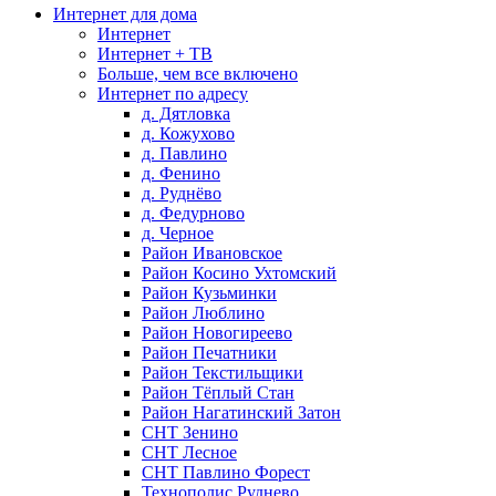
Интернет для дома
Интернет
Интернет + ТВ
Больше, чем все включено
Интернет по адресу
д. Дятловка
д. Кожухово
д. Павлино
д. Фенино
д. Руднёво
д. Федурново
д. Черное
Район Ивановское
Район Косино Ухтомский
Район Кузьминки
Район Люблино
Район Новогиреево
Район Печатники
Район Текстильщики
Район Тёплый Стан
Район Нагатинский Затон
СНТ Зенино
СНТ Лесное
СНТ Павлино Форест
Технополис Руднево