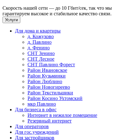
Скорость нашей сети — до 10 Гбит/сек, так что мы
гарантируем высокое и стабильное качество связи.
Услуги
Для дома и квартиры
д. Кожухово
д. Павлино
д. Фенино
СНТ Зенино
СНТ Лесное
СНТ Павлино Форест
Район Ивановское
Район Кузьминки
Район Люблино
Район Новогиреево
Район Текстильщики
Район Косино Ухтомский
мкр Павлино
Для бизнеса в офис
Интернет в нежилое помещение
Резервный интернет
Для операторов
Для гос.учреждений
Для застройщиков