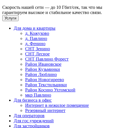
Скорость нашей сети — до 10 Гбит/сек, так что мы
гарантируем высокое и стабильное качество связи.
Услуги
Для дома и квартиры
д. Кожухово
д. Павлино
д. Фенино
СНТ Зенино
СНТ Лесное
СНТ Павлино Форест
Район Ивановское
Район Кузьминки
Район Люблино
Район Новогиреево
Район Текстильщики
Район Косино Ухтомский
мкр Павлино
Для бизнеса в офис
Интернет в нежилое помещение
Резервный интернет
Для операторов
Для гос.учреждений
Для застройщиков