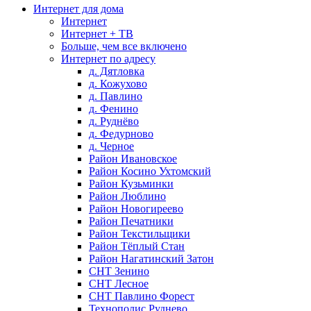
Интернет для дома
Интернет
Интернет + ТВ
Больше, чем все включено
Интернет по адресу
д. Дятловка
д. Кожухово
д. Павлино
д. Фенино
д. Руднёво
д. Федурново
д. Черное
Район Ивановское
Район Косино Ухтомский
Район Кузьминки
Район Люблино
Район Новогиреево
Район Печатники
Район Текстильщики
Район Тёплый Стан
Район Нагатинский Затон
СНТ Зенино
СНТ Лесное
СНТ Павлино Форест
Технополис Руднево