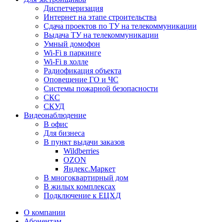
Диспетчеризация
Интернет на этапе строительства
Сдача проектов по ТУ на телекоммуникации
Выдача ТУ на телекоммуникации
Умный домофон
Wi-Fi в паркинге
Wi-Fi в холле
Радиофикация объекта
Оповещение ГО и ЧС
Системы пожарной безопасности
СКС
СКУД
Видеонаблюдение
В офис
Для бизнеса
В пункт выдачи заказов
Wildberries
OZON
Яндекс.Маркет
В многоквартирный дом
В жилых комплексах
Подключение к ЕЦХД
О компании
Абонентам