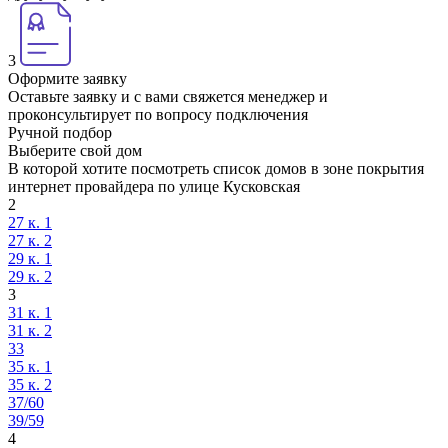
3
Оформите заявку
Оставьте заявку и с вами свяжется менеджер и
проконсультирует по вопросу подключения
Ручной подбор
Выберите свой дом
В которой хотите посмотреть список домов в зоне покрытия
интернет провайдера по улице Кусковская
2
27 к. 1
27 к. 2
29 к. 1
29 к. 2
3
31 к. 1
31 к. 2
33
35 к. 1
35 к. 2
37/60
39/59
4