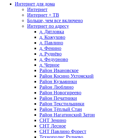
Интернет для дома
Интернет
Интернет + ТВ
Больше, чем все включено
Интернет по адресу
д. Дятловка
д. Кожухово
д. Павлино
д. Фенино
д. Руднёво
д. Федурново
д. Черное
Район Ивановское
Район Косино Ухтомский
Район Кузьминки
Район Люблино
Район Новогиреево
Район Печатники
Район Текстильщики
Район Тёплый Стан
Район Нагатинский Затон
СНТ Зенино
СНТ Лесное
СНТ Павлино Форест
Технополис Руднево