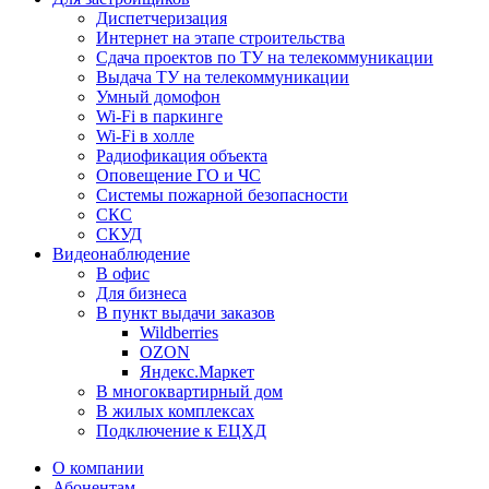
Диспетчеризация
Интернет на этапе строительства
Сдача проектов по ТУ на телекоммуникации
Выдача ТУ на телекоммуникации
Умный домофон
Wi-Fi в паркинге
Wi-Fi в холле
Радиофикация объекта
Оповещение ГО и ЧС
Системы пожарной безопасности
СКС
СКУД
Видеонаблюдение
В офис
Для бизнеса
В пункт выдачи заказов
Wildberries
OZON
Яндекс.Маркет
В многоквартирный дом
В жилых комплексах
Подключение к ЕЦХД
О компании
Абонентам