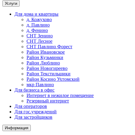
Услуги
Для дома и квартиры
д. Кожухово
д. Павлино
д. Фенино
СНТ Зенино
СНТ Лесное
СНТ Павлино Форест
Район Ивановское
Район Кузьминки
Район Люблино
Район Новогиреево
Район Текстильщики
Район Косино Ухтомский
мкр Павлино
Для бизнеса в офис
Интернет в нежилое помещение
Резервный интернет
Для операторов
Для гос.учреждений
Для застройщиков
Информация