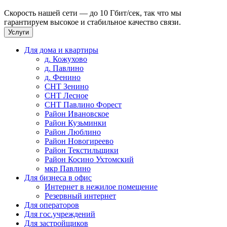
Скорость нашей сети — до 10 Гбит/сек, так что мы
гарантируем высокое и стабильное качество связи.
Услуги
Для дома и квартиры
д. Кожухово
д. Павлино
д. Фенино
СНТ Зенино
СНТ Лесное
СНТ Павлино Форест
Район Ивановское
Район Кузьминки
Район Люблино
Район Новогиреево
Район Текстильщики
Район Косино Ухтомский
мкр Павлино
Для бизнеса в офис
Интернет в нежилое помещение
Резервный интернет
Для операторов
Для гос.учреждений
Для застройщиков