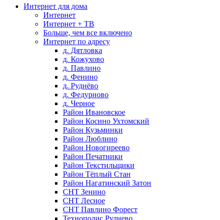
Интернет для дома
Интернет
Интернет + ТВ
Больше, чем все включено
Интернет по адресу
д. Дятловка
д. Кожухово
д. Павлино
д. Фенино
д. Руднёво
д. Федурново
д. Черное
Район Ивановское
Район Косино Ухтомский
Район Кузьминки
Район Люблино
Район Новогиреево
Район Печатники
Район Текстильщики
Район Тёплый Стан
Район Нагатинский Затон
СНТ Зенино
СНТ Лесное
СНТ Павлино Форест
Технополис Руднево