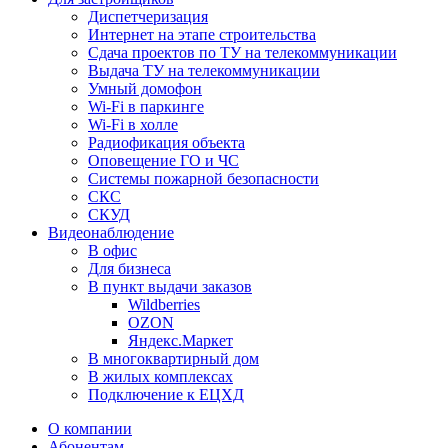
Диспетчеризация
Интернет на этапе строительства
Сдача проектов по ТУ на телекоммуникации
Выдача ТУ на телекоммуникации
Умный домофон
Wi-Fi в паркинге
Wi-Fi в холле
Радиофикация объекта
Оповещение ГО и ЧС
Системы пожарной безопасности
СКС
СКУД
Видеонаблюдение
В офис
Для бизнеса
В пункт выдачи заказов
Wildberries
OZON
Яндекс.Маркет
В многоквартирный дом
В жилых комплексах
Подключение к ЕЦХД
О компании
Абонентам