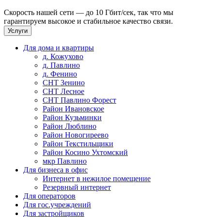
Скорость нашей сети — до 10 Гбит/сек, так что мы
гарантируем высокое и стабильное качество связи.
Услуги
Для дома и квартиры
д. Кожухово
д. Павлино
д. Фенино
СНТ Зенино
СНТ Лесное
СНТ Павлино Форест
Район Ивановское
Район Кузьминки
Район Люблино
Район Новогиреево
Район Текстильщики
Район Косино Ухтомский
мкр Павлино
Для бизнеса в офис
Интернет в нежилое помещение
Резервный интернет
Для операторов
Для гос.учреждений
Для застройщиков