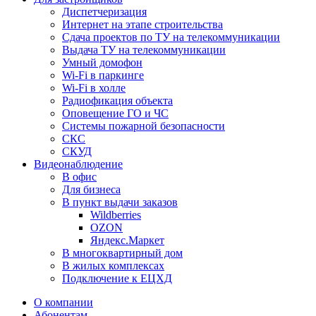
Диспетчеризация
Интернет на этапе строительства
Сдача проектов по ТУ на телекоммуникации
Выдача ТУ на телекоммуникации
Умный домофон
Wi-Fi в паркинге
Wi-Fi в холле
Радиофикация объекта
Оповещение ГО и ЧС
Системы пожарной безопасности
СКС
СКУД
Видеонаблюдение
В офис
Для бизнеса
В пункт выдачи заказов
Wildberries
OZON
Яндекс.Маркет
В многоквартирный дом
В жилых комплексах
Подключение к ЕЦХД
О компании
Абонентам