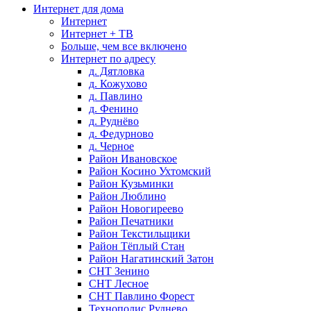
Интернет для дома
Интернет
Интернет + ТВ
Больше, чем все включено
Интернет по адресу
д. Дятловка
д. Кожухово
д. Павлино
д. Фенино
д. Руднёво
д. Федурново
д. Черное
Район Ивановское
Район Косино Ухтомский
Район Кузьминки
Район Люблино
Район Новогиреево
Район Печатники
Район Текстильщики
Район Тёплый Стан
Район Нагатинский Затон
СНТ Зенино
СНТ Лесное
СНТ Павлино Форест
Технополис Руднево