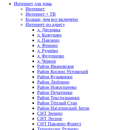
Интернет для дома
Интернет
Интернет + ТВ
Больше, чем все включено
Интернет по адресу
д. Дятловка
д. Кожухово
д. Павлино
д. Фенино
д. Руднёво
д. Федурново
д. Черное
Район Ивановское
Район Косино Ухтомский
Район Кузьминки
Район Люблино
Район Новогиреево
Район Печатники
Район Текстильщики
Район Тёплый Стан
Район Нагатинский Затон
СНТ Зенино
СНТ Лесное
СНТ Павлино Форест
Технополис Руднево