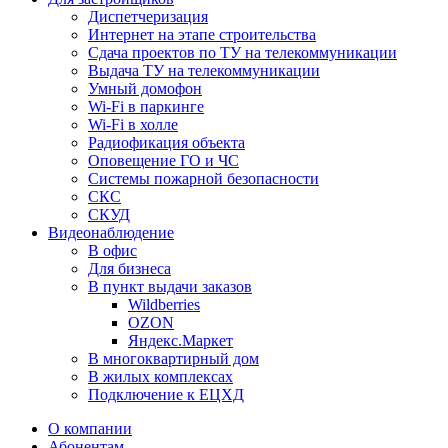
Диспетчеризация
Интернет на этапе строительства
Сдача проектов по ТУ на телекоммуникации
Выдача ТУ на телекоммуникации
Умный домофон
Wi-Fi в паркинге
Wi-Fi в холле
Радиофикация объекта
Оповещение ГО и ЧС
Системы пожарной безопасности
СКС
СКУД
Видеонаблюдение
В офис
Для бизнеса
В пункт выдачи заказов
Wildberries
OZON
Яндекс.Маркет
В многоквартирный дом
В жилых комплексах
Подключение к ЕЦХД
О компании
Абонентам