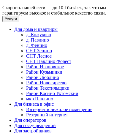
Скорость нашей сети — до 10 Гбит/сек, так что мы
гарантируем высокое и стабильное качество связи.
Услуги
Для дома и квартиры
д. Кожухово
д. Павлино
д. Фенино
СНТ Зенино
СНТ Лесное
СНТ Павлино Форест
Район Ивановское
Район Кузьминки
Район Люблино
Район Новогиреево
Район Текстильщики
Район Косино Ухтомский
мкр Павлино
Для бизнеса в офис
Интернет в нежилое помещение
Резервный интернет
Для операторов
Для гос.учреждений
Для застройщиков