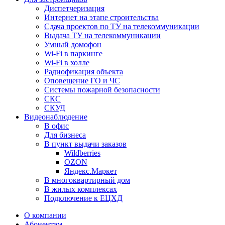
Диспетчеризация
Интернет на этапе строительства
Сдача проектов по ТУ на телекоммуникации
Выдача ТУ на телекоммуникации
Умный домофон
Wi-Fi в паркинге
Wi-Fi в холле
Радиофикация объекта
Оповещение ГО и ЧС
Системы пожарной безопасности
СКС
СКУД
Видеонаблюдение
В офис
Для бизнеса
В пункт выдачи заказов
Wildberries
OZON
Яндекс.Маркет
В многоквартирный дом
В жилых комплексах
Подключение к ЕЦХД
О компании
Абонентам