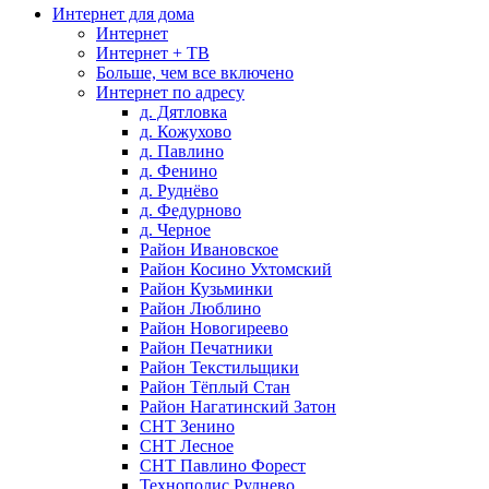
Интернет для дома
Интернет
Интернет + ТВ
Больше, чем все включено
Интернет по адресу
д. Дятловка
д. Кожухово
д. Павлино
д. Фенино
д. Руднёво
д. Федурново
д. Черное
Район Ивановское
Район Косино Ухтомский
Район Кузьминки
Район Люблино
Район Новогиреево
Район Печатники
Район Текстильщики
Район Тёплый Стан
Район Нагатинский Затон
СНТ Зенино
СНТ Лесное
СНТ Павлино Форест
Технополис Руднево