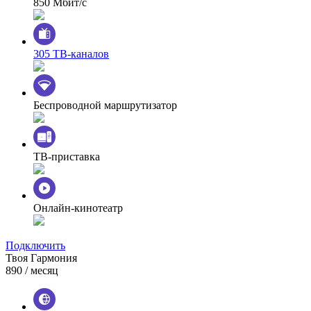
850 Мбит/с
305 ТВ-каналов
Беспроводной маршрутизатор
ТВ-приставка
Онлайн-кинотеатр
Подключить
Твоя Гармония
890
/ месяц