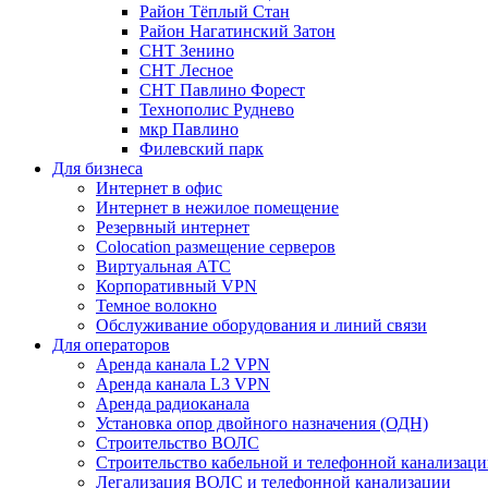
Район Тёплый Стан
Район Нагатинский Затон
СНТ Зенино
СНТ Лесное
СНТ Павлино Форест
Технополис Руднево
мкр Павлино
Филевский парк
Для бизнеса
Интернет в офис
Интернет в нежилое помещение
Резервный интернет
Colocation размещение серверов
Виртуальная АТС
Корпоративный VPN
Темное волокно
Обслуживание оборудования и линий связи
Для операторов
Аренда канала L2 VPN
Аренда канала L3 VPN
Аренда радиоканала
Установка опор двойного назначения (ОДН)
Строительство ВОЛС
Строительство кабельной и телефонной канализац
Легализация ВОЛС и телефонной канализации