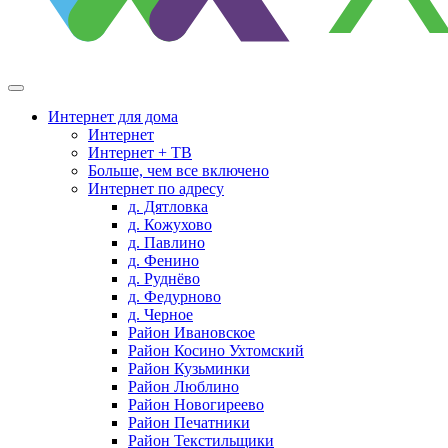
Интернет для дома
Интернет
Интернет + ТВ
Больше, чем все включено
Интернет по адресу
д. Дятловка
д. Кожухово
д. Павлино
д. Фенино
д. Руднёво
д. Федурново
д. Черное
Район Ивановское
Район Косино Ухтомский
Район Кузьминки
Район Люблино
Район Новогиреево
Район Печатники
Район Текстильщики