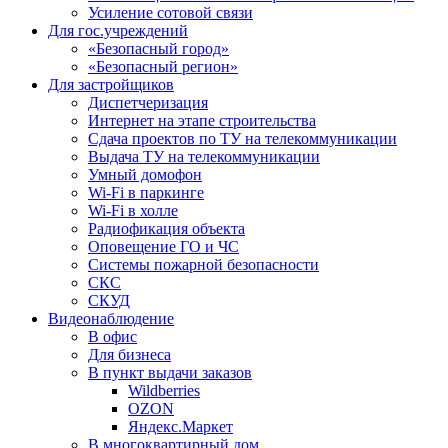
Усиление сотовой связи
Для гос.учреждений
«Безопасный город»
«Безопасный регион»
Для застройщиков
Диспетчеризация
Интернет на этапе строительства
Сдача проектов по ТУ на телекоммуникации
Выдача ТУ на телекоммуникации
Умный домофон
Wi-Fi в паркинге
Wi-Fi в холле
Радиофикация объекта
Оповещение ГО и ЧС
Системы пожарной безопасности
СКС
СКУД
Видеонаблюдение
В офис
Для бизнеса
В пункт выдачи заказов
Wildberries
OZON
Яндекс.Маркет
В многоквартирный дом