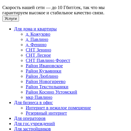
Скорость нашей сети — до 10 Гбит/сек, так что мы
гарантируем высокое и стабильное качество связи.
Услуги
Для дома и квартиры
д. Кожухово
д. Павлино
д. Фенино
СНТ Зенино
СНТ Лесное
СНТ Павлино Форест
Район Ивановское
Район Кузьминки
Район Люблино
Район Новогиреево
Район Текстильщики
Район Косино Ухтомский
мкр Павлино
Для бизнеса в офис
Интернет в нежилое помещение
Резервный интернет
Для операторов
Для гос.учреждений
Для застройщиков