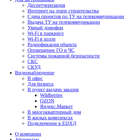
Диспетчеризация
Интернет на этапе строительства
Сдача проектов по ТУ на телекоммуникации
Выдача ТУ на телекоммуникации
Умный домофон
Wi-Fi в паркинге
Wi-Fi в холле
Радиофикация объекта
Оповещение ГО и ЧС
Системы пожарной безопасности
СКС
СКУД
Видеонаблюдение
В офис
Для бизнеса
В пункт выдачи заказов
Wildberries
OZON
Яндекс.Маркет
В многоквартирный дом
В жилых комплексах
Подключение к ЕЦХД
О компании
Абонентам