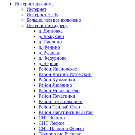
Интернет для дома
Интернет
Интернет + ТВ
Больше, чем все включено
Интернет по адресу
д. Дятловка
д. Кожухово
д. Павлино
д. Фенино
д. Руднёво
д. Федурново
д. Черное
Район Ивановское
Район Косино Ухтомский
Район Кузьминки
Район Люблино
Район Новогиреево
Район Печатники
Район Текстильщики
Район Тёплый Стан
Район Нагатинский Затон
СНТ Зенино
СНТ Лесное
СНТ Павлино Форест
Технополис Руднево