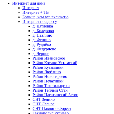
Интернет для дома
Интернет
Интернет + ТВ
Больше, чем все включено
Интернет по адресу
д. Дятловка
д. Кожухово
д. Павлино
д. Фенино
д. Руднёво
д. Федурново
д. Черное
Район Ивановское
Район Косино Ухтомский
Район Кузьминки
Район Люблино
Район Новогиреево
Район Печатники
Район Текстильщики
Район Тёплый Стан
Район Нагатинский Затон
СНТ Зенино
СНТ Лесное
СНТ Павлино Форест
Технополис Руднево