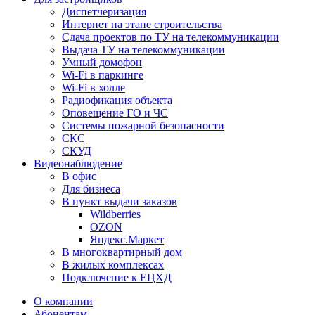
Диспетчеризация
Интернет на этапе строительства
Сдача проектов по ТУ на телекоммуникации
Выдача ТУ на телекоммуникации
Умный домофон
Wi-Fi в паркинге
Wi-Fi в холле
Радиофикация объекта
Оповещение ГО и ЧС
Системы пожарной безопасности
СКС
СКУД
Видеонаблюдение
В офис
Для бизнеса
В пункт выдачи заказов
Wildberries
OZON
Яндекс.Маркет
В многоквартирный дом
В жилых комплексах
Подключение к ЕЦХД
О компании
Абонентам