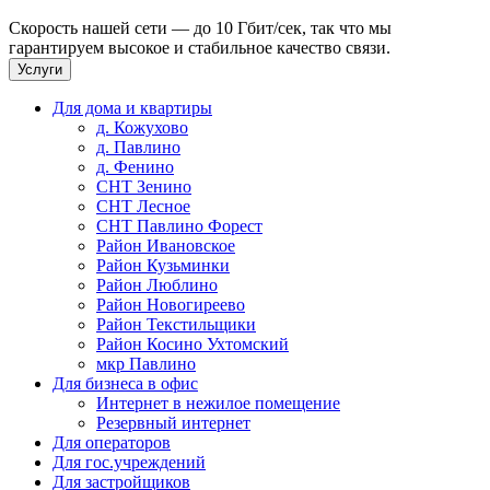
Скорость нашей сети — до 10 Гбит/сек, так что мы
гарантируем высокое и стабильное качество связи.
Услуги
Для дома и квартиры
д. Кожухово
д. Павлино
д. Фенино
СНТ Зенино
СНТ Лесное
СНТ Павлино Форест
Район Ивановское
Район Кузьминки
Район Люблино
Район Новогиреево
Район Текстильщики
Район Косино Ухтомский
мкр Павлино
Для бизнеса в офис
Интернет в нежилое помещение
Резервный интернет
Для операторов
Для гос.учреждений
Для застройщиков