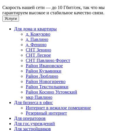
Скорость нашей сети — до 10 Гбит/сек, так что мы
гарантируем высокое и стабильное качество связи.
Услуги
Для дома и квартиры
д. Кожухово
д. Павлино
д. Фенино
СНТ Зенино
СНТ Лесное
СНТ Павлино Форест
Район Ивановское
Район Кузьминки
Район Люблино
Район Новогиреево
Район Текстильщики
Район Косино Ухтомский
мкр Павлино
Для бизнеса в офис
Интернет в нежилое помещение
Резервный интернет
Для операторов
Для гос.учреждений
Для застройщиков