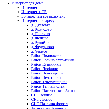
Интернет для дома
Интернет
Интернет + ТВ
Больше, чем все включено
Интернет по адресу
д. Дятловка
д. Кожухово
д. Павлино
д. Фенино
д. Руднёво
д. Федурново
д. Черное
Район Ивановское
Район Косино Ухтомский
Район Кузьминки
Район Люблино
Район Новогиреево
Район Печатники
Район Текстильщики
Район Тёплый Стан
Район Нагатинский Затон
СНТ Зенино
СНТ Лесное
СНТ Павлино Форест
Технополис Руднево