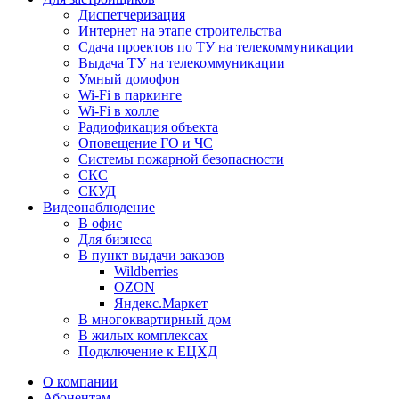
Диспетчеризация
Интернет на этапе строительства
Сдача проектов по ТУ на телекоммуникации
Выдача ТУ на телекоммуникации
Умный домофон
Wi-Fi в паркинге
Wi-Fi в холле
Радиофикация объекта
Оповещение ГО и ЧС
Системы пожарной безопасности
СКС
СКУД
Видеонаблюдение
В офис
Для бизнеса
В пункт выдачи заказов
Wildberries
OZON
Яндекс.Маркет
В многоквартирный дом
В жилых комплексах
Подключение к ЕЦХД
О компании
Абонентам