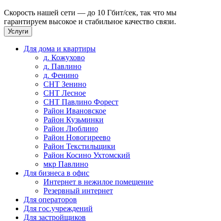
Скорость нашей сети — до 10 Гбит/сек, так что мы
гарантируем высокое и стабильное качество связи.
Услуги
Для дома и квартиры
д. Кожухово
д. Павлино
д. Фенино
СНТ Зенино
СНТ Лесное
СНТ Павлино Форест
Район Ивановское
Район Кузьминки
Район Люблино
Район Новогиреево
Район Текстильщики
Район Косино Ухтомский
мкр Павлино
Для бизнеса в офис
Интернет в нежилое помещение
Резервный интернет
Для операторов
Для гос.учреждений
Для застройщиков