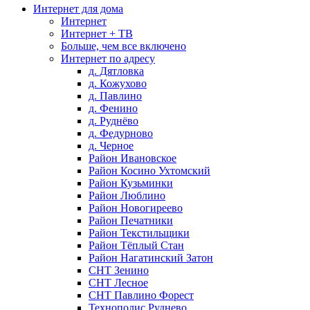
Интернет для дома
Интернет
Интернет + ТВ
Больше, чем все включено
Интернет по адресу
д. Дятловка
д. Кожухово
д. Павлино
д. Фенино
д. Руднёво
д. Федурново
д. Черное
Район Ивановское
Район Косино Ухтомский
Район Кузьминки
Район Люблино
Район Новогиреево
Район Печатники
Район Текстильщики
Район Тёплый Стан
Район Нагатинский Затон
СНТ Зенино
СНТ Лесное
СНТ Павлино Форест
Технополис Руднево