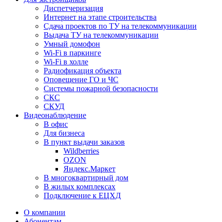
Диспетчеризация
Интернет на этапе строительства
Сдача проектов по ТУ на телекоммуникации
Выдача ТУ на телекоммуникации
Умный домофон
Wi-Fi в паркинге
Wi-Fi в холле
Радиофикация объекта
Оповещение ГО и ЧС
Системы пожарной безопасности
СКС
СКУД
Видеонаблюдение
В офис
Для бизнеса
В пункт выдачи заказов
Wildberries
OZON
Яндекс.Маркет
В многоквартирный дом
В жилых комплексах
Подключение к ЕЦХД
О компании
Абонентам