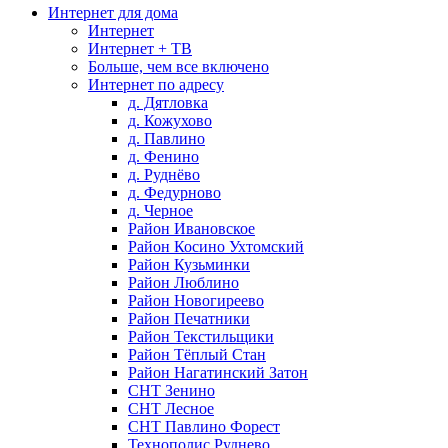
Интернет для дома
Интернет
Интернет + ТВ
Больше, чем все включено
Интернет по адресу
д. Дятловка
д. Кожухово
д. Павлино
д. Фенино
д. Руднёво
д. Федурново
д. Черное
Район Ивановское
Район Косино Ухтомский
Район Кузьминки
Район Люблино
Район Новогиреево
Район Печатники
Район Текстильщики
Район Тёплый Стан
Район Нагатинский Затон
СНТ Зенино
СНТ Лесное
СНТ Павлино Форест
Технополис Руднево