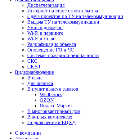
Диспетчеризация
Интернет на этапе строительства
Сдача проектов по ТУ на телекоммуникации
Выдача ТУ на телекоммуникации
Умный домофон
Wi-Fi в паркинге
Wi-Fi в холле
Радиофикация объекта
Оповещение ГО и ЧС
Системы пожарной безопасности
СКС
СКУД
Видеонаблюдение
В офис
Для бизнеса
В пункт выдачи заказов
Wildberries
OZON
Яндекс.Маркет
В многоквартирный дом
В жилых комплексах
Подключение к ЕЦХД
О компании
Абонентам