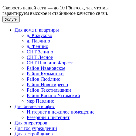
Скорость нашей сети — до 10 Гбит/сек, так что мы
гарантируем высокое и стабильное качество связи.
Услуги
Для дома и квартиры
д. Кожухово
д. Павлино
д. Фенино
СНТ Зенино
СНТ Лесное
СНТ Павлино Форест
Район Ивановское
Район Кузьминки
Район Люблино
Район Новогиреево
Район Текстильщики
Район Косино Ухтомский
мкр Павлино
Для бизнеса в офис
Интернет в нежилое помещение
Резервный интернет
Для операторов
Для гос.учреждений
Для застройщиков