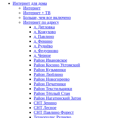
Интернет для дома
Интернет
Интернет + ТВ
Больше, чем все включено
Интернет по адресу
д. Дятловка
д. Кожухово
д. Павлино
д. Фенино
д. Руднёво
д. Федурново
д. Черное
Район Ивановское
Район Косино Ухтомский
Район Кузьминки
Район Люблино
Район Новогиреево
Район Печатники
Район Текстильщики
Район Тёплый Стан
Район Нагатинский Затон
СНТ Зенино
СНТ Лесное
СНТ Павлино Форест
Технополис Руднево