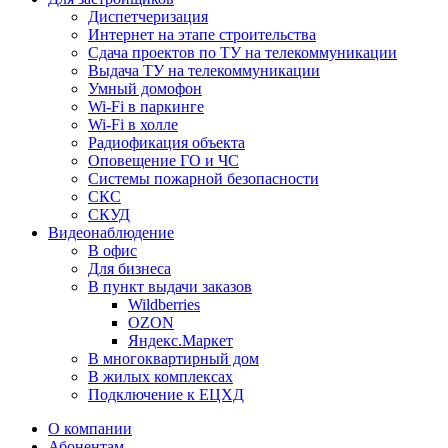
Диспетчеризация
Интернет на этапе строительства
Сдача проектов по ТУ на телекоммуникации
Выдача ТУ на телекоммуникации
Умный домофон
Wi-Fi в паркинге
Wi-Fi в холле
Радиофикация объекта
Оповещение ГО и ЧС
Системы пожарной безопасности
СКС
СКУД
Видеонаблюдение
В офис
Для бизнеса
В пункт выдачи заказов
Wildberries
OZON
Яндекс.Маркет
В многоквартирный дом
В жилых комплексах
Подключение к ЕЦХД
О компании
Абонентам