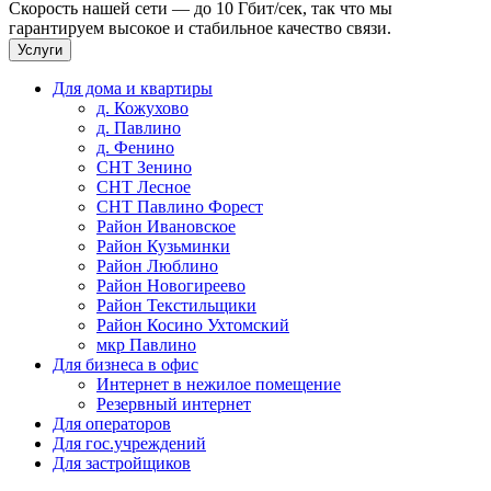
Скорость нашей сети — до 10 Гбит/сек, так что мы
гарантируем высокое и стабильное качество связи.
Услуги
Для дома и квартиры
д. Кожухово
д. Павлино
д. Фенино
СНТ Зенино
СНТ Лесное
СНТ Павлино Форест
Район Ивановское
Район Кузьминки
Район Люблино
Район Новогиреево
Район Текстильщики
Район Косино Ухтомский
мкр Павлино
Для бизнеса в офис
Интернет в нежилое помещение
Резервный интернет
Для операторов
Для гос.учреждений
Для застройщиков