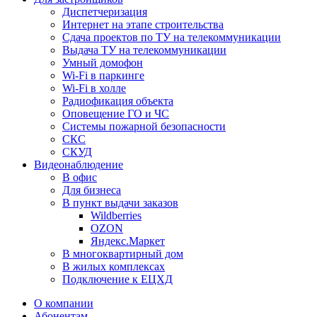
Диспетчеризация
Интернет на этапе строительства
Сдача проектов по ТУ на телекоммуникации
Выдача ТУ на телекоммуникации
Умный домофон
Wi-Fi в паркинге
Wi-Fi в холле
Радиофикация объекта
Оповещение ГО и ЧС
Системы пожарной безопасности
СКС
СКУД
Видеонаблюдение
В офис
Для бизнеса
В пункт выдачи заказов
Wildberries
OZON
Яндекс.Маркет
В многоквартирный дом
В жилых комплексах
Подключение к ЕЦХД
О компании
Абонентам