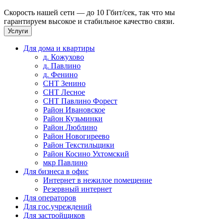
Скорость нашей сети — до 10 Гбит/сек, так что мы
гарантируем высокое и стабильное качество связи.
Услуги
Для дома и квартиры
д. Кожухово
д. Павлино
д. Фенино
СНТ Зенино
СНТ Лесное
СНТ Павлино Форест
Район Ивановское
Район Кузьминки
Район Люблино
Район Новогиреево
Район Текстильщики
Район Косино Ухтомский
мкр Павлино
Для бизнеса в офис
Интернет в нежилое помещение
Резервный интернет
Для операторов
Для гос.учреждений
Для застройщиков