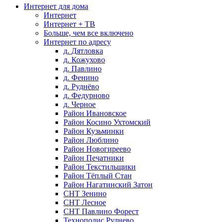
Интернет для дома
Интернет
Интернет + ТВ
Больше, чем все включено
Интернет по адресу
д. Дятловка
д. Кожухово
д. Павлино
д. Фенино
д. Руднёво
д. Федурново
д. Черное
Район Ивановское
Район Косино Ухтомский
Район Кузьминки
Район Люблино
Район Новогиреево
Район Печатники
Район Текстильщики
Район Тёплый Стан
Район Нагатинский Затон
СНТ Зенино
СНТ Лесное
СНТ Павлино Форест
Технополис Руднево