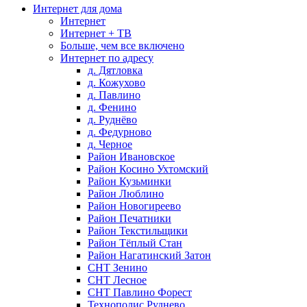
Интернет для дома
Интернет
Интернет + ТВ
Больше, чем все включено
Интернет по адресу
д. Дятловка
д. Кожухово
д. Павлино
д. Фенино
д. Руднёво
д. Федурново
д. Черное
Район Ивановское
Район Косино Ухтомский
Район Кузьминки
Район Люблино
Район Новогиреево
Район Печатники
Район Текстильщики
Район Тёплый Стан
Район Нагатинский Затон
СНТ Зенино
СНТ Лесное
СНТ Павлино Форест
Технополис Руднево