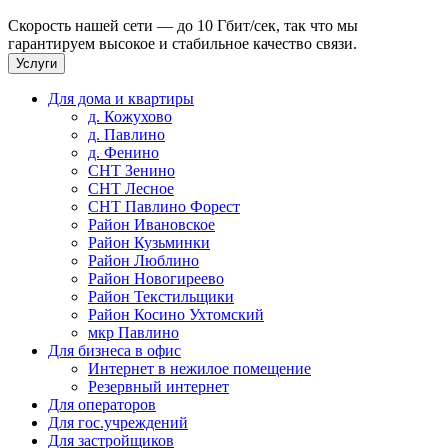
Скорость нашей сети — до 10 Гбит/сек, так что мы
гарантируем высокое и стабильное качество связи.
Услуги
Для дома и квартиры
д. Кожухово
д. Павлино
д. Фенино
СНТ Зенино
СНТ Лесное
СНТ Павлино Форест
Район Ивановское
Район Кузьминки
Район Люблино
Район Новогиреево
Район Текстильщики
Район Косино Ухтомский
мкр Павлино
Для бизнеса в офис
Интернет в нежилое помещение
Резервный интернет
Для операторов
Для гос.учреждений
Для застройщиков