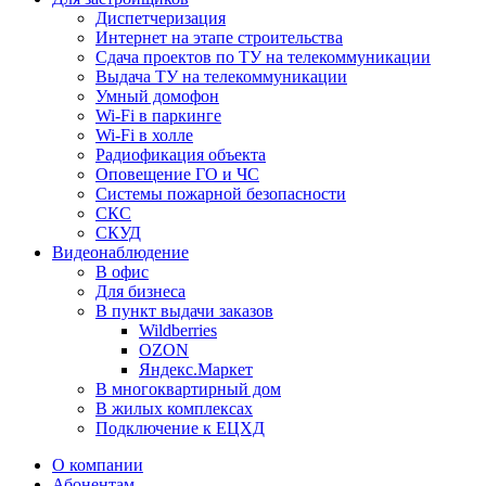
Диспетчеризация
Интернет на этапе строительства
Сдача проектов по ТУ на телекоммуникации
Выдача ТУ на телекоммуникации
Умный домофон
Wi-Fi в паркинге
Wi-Fi в холле
Радиофикация объекта
Оповещение ГО и ЧС
Системы пожарной безопасности
СКС
СКУД
Видеонаблюдение
В офис
Для бизнеса
В пункт выдачи заказов
Wildberries
OZON
Яндекс.Маркет
В многоквартирный дом
В жилых комплексах
Подключение к ЕЦХД
О компании
Абонентам