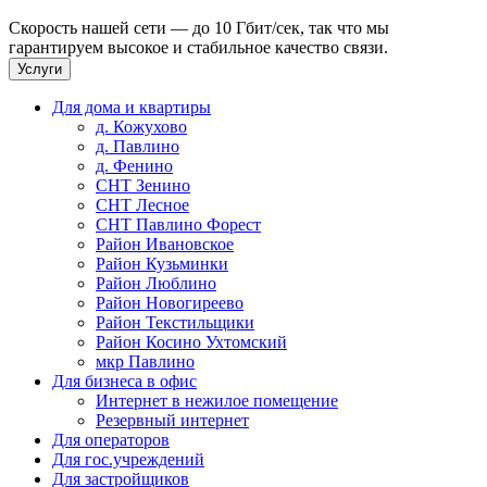
Скорость нашей сети — до 10 Гбит/сек, так что мы
гарантируем высокое и стабильное качество связи.
Услуги
Для дома и квартиры
д. Кожухово
д. Павлино
д. Фенино
СНТ Зенино
СНТ Лесное
СНТ Павлино Форест
Район Ивановское
Район Кузьминки
Район Люблино
Район Новогиреево
Район Текстильщики
Район Косино Ухтомский
мкр Павлино
Для бизнеса в офис
Интернет в нежилое помещение
Резервный интернет
Для операторов
Для гос.учреждений
Для застройщиков