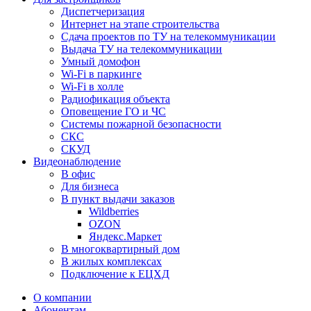
Диспетчеризация
Интернет на этапе строительства
Сдача проектов по ТУ на телекоммуникации
Выдача ТУ на телекоммуникации
Умный домофон
Wi-Fi в паркинге
Wi-Fi в холле
Радиофикация объекта
Оповещение ГО и ЧС
Системы пожарной безопасности
СКС
СКУД
Видеонаблюдение
В офис
Для бизнеса
В пункт выдачи заказов
Wildberries
OZON
Яндекс.Маркет
В многоквартирный дом
В жилых комплексах
Подключение к ЕЦХД
О компании
Абонентам