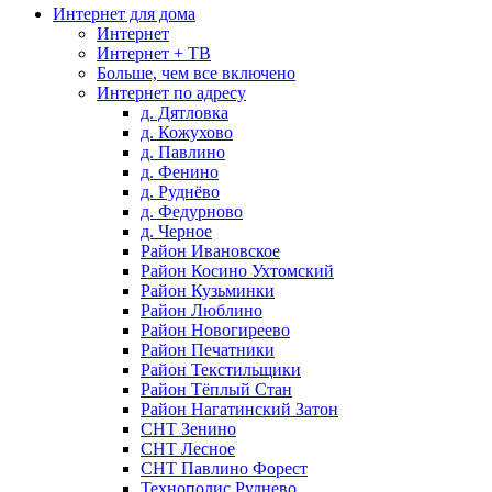
Интернет для дома
Интернет
Интернет + ТВ
Больше, чем все включено
Интернет по адресу
д. Дятловка
д. Кожухово
д. Павлино
д. Фенино
д. Руднёво
д. Федурново
д. Черное
Район Ивановское
Район Косино Ухтомский
Район Кузьминки
Район Люблино
Район Новогиреево
Район Печатники
Район Текстильщики
Район Тёплый Стан
Район Нагатинский Затон
СНТ Зенино
СНТ Лесное
СНТ Павлино Форест
Технополис Руднево