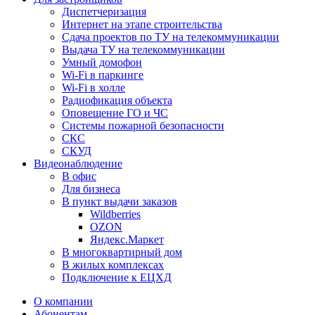
Диспетчеризация
Интернет на этапе строительства
Сдача проектов по ТУ на телекоммуникации
Выдача ТУ на телекоммуникации
Умный домофон
Wi-Fi в паркинге
Wi-Fi в холле
Радиофикация объекта
Оповещение ГО и ЧС
Системы пожарной безопасности
СКС
СКУД
Видеонаблюдение
В офис
Для бизнеса
В пункт выдачи заказов
Wildberries
OZON
Яндекс.Маркет
В многоквартирный дом
В жилых комплексах
Подключение к ЕЦХД
О компании
Абонентам