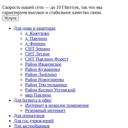
Скорость нашей сети — до 10 Гбит/сек, так что мы
гарантируем высокое и стабильное качество связи.
Услуги
Для дома и квартиры
д. Кожухово
д. Павлино
д. Фенино
СНТ Зенино
СНТ Лесное
СНТ Павлино Форест
Район Ивановское
Район Кузьминки
Район Люблино
Район Новогиреево
Район Текстильщики
Район Косино Ухтомский
мкр Павлино
Для бизнеса в офис
Интернет в нежилое помещение
Резервный интернет
Для операторов
Для гос.учреждений
Для застройщиков