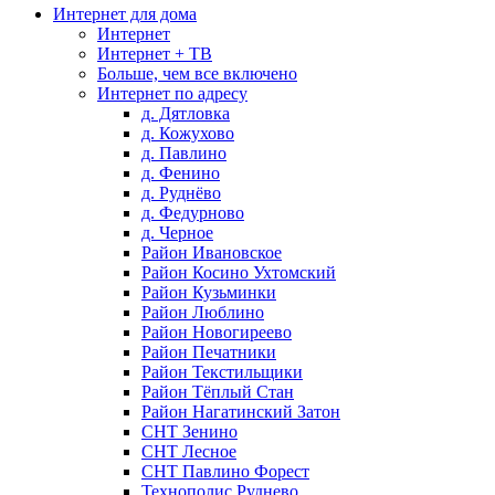
Интернет для дома
Интернет
Интернет + ТВ
Больше, чем все включено
Интернет по адресу
д. Дятловка
д. Кожухово
д. Павлино
д. Фенино
д. Руднёво
д. Федурново
д. Черное
Район Ивановское
Район Косино Ухтомский
Район Кузьминки
Район Люблино
Район Новогиреево
Район Печатники
Район Текстильщики
Район Тёплый Стан
Район Нагатинский Затон
СНТ Зенино
СНТ Лесное
СНТ Павлино Форест
Технополис Руднево