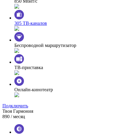
850 Мбит/с
305 ТВ-каналов
Беспроводной маршрутизатор
ТВ-приставка
Онлайн-кинотеатр
Подключить
Твоя Гармония
890
/ месяц