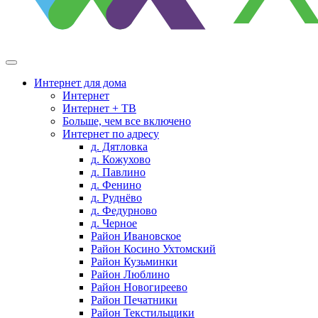
Интернет для дома
Интернет
Интернет + ТВ
Больше, чем все включено
Интернет по адресу
д. Дятловка
д. Кожухово
д. Павлино
д. Фенино
д. Руднёво
д. Федурново
д. Черное
Район Ивановское
Район Косино Ухтомский
Район Кузьминки
Район Люблино
Район Новогиреево
Район Печатники
Район Текстильщики