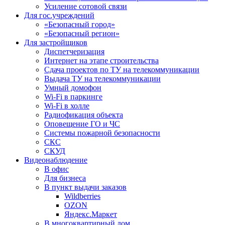
Усиление сотовой связи
Для гос.учреждений
«Безопасный город»
«Безопасный регион»
Для застройщиков
Диспетчеризация
Интернет на этапе строительства
Сдача проектов по ТУ на телекоммуникации
Выдача ТУ на телекоммуникации
Умный домофон
Wi-Fi в паркинге
Wi-Fi в холле
Радиофикация объекта
Оповещение ГО и ЧС
Системы пожарной безопасности
СКС
СКУД
Видеонаблюдение
В офис
Для бизнеса
В пункт выдачи заказов
Wildberries
OZON
Яндекс.Маркет
В многоквартирный дом