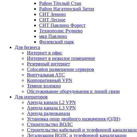
Район Тёплый Стан
Район Нагатинский Затон
СНТ Зенино
СНТ Лесное
СНТ Павлино Форест
Технополис Руднево
мкр Павлино
Филевский парк
Для бизнеса
Интернет в офис
Интернет в нежилое помещение
Резервный интернет
Colocation размещение серверов
Виртуальная АТС
Корпоративный VPN
Темное волокно
Обслуживание оборудования и линий связи
Для операторов
Аренда канала L2 VPN
Аренда канала L3 VPN
Аренда радиоканала
Установка опор двойного назначения (ОДН)
Строительство ВОЛС
Строительство кабельной и телефонной канализац
Легализация ВОЛС и телефонной канализации