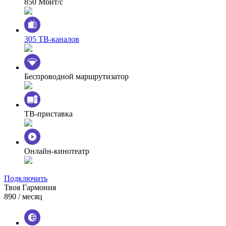
850 Мбит/с
305 ТВ-каналов
Беспроводной маршрутизатор
ТВ-приставка
Онлайн-кинотеатр
Подключить
Твоя Гармония
890
/ месяц