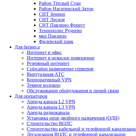
Район Тёплый Стан
Район Нагатинский Затон
СНТ Зенино
СНТ Лесное
СНТ Павлино Форест
Технополис Руднево
мкр Павлино
Филевский парк
Для бизнеса
Интернет в офис
Интернет в нежилое помещение
Резервный интернет
Colocation размещение серверов
Виртуальная АТС
Корпоративный VPN
Темное волокно
Обслуживание оборудования и линий связи
Для операторов
Аренда канала L2 VPN
Аренда канала L3 VPN
Аренда радиоканала
Установка опор двойного назначения (ОДН)
Строительство ВОЛС
Строительство кабельной и телефонной канализац
Легализация ВОЛС и телефонной канализации