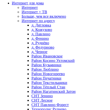
Интернет для дома
Интернет
Интернет + ТВ
Больше, чем все включено
Интернет по адресу
д. Дятловка
д. Кожухово
д. Павлино
д. Фенино
д. Руднёво
д. Федурново
д. Черное
Район Ивановское
Район Косино Ухтомский
Район Кузьминки
Район Люблино
Район Новогиреево
Район Печатники
Район Текстильщики
Район Тёплый Стан
Район Нагатинский Затон
СНТ Зенино
СНТ Лесное
СНТ Павлино Форест
Технополис Руднево