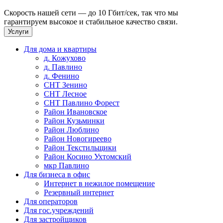
Скорость нашей сети — до 10 Гбит/сек, так что мы
гарантируем высокое и стабильное качество связи.
Услуги
Для дома и квартиры
д. Кожухово
д. Павлино
д. Фенино
СНТ Зенино
СНТ Лесное
СНТ Павлино Форест
Район Ивановское
Район Кузьминки
Район Люблино
Район Новогиреево
Район Текстильщики
Район Косино Ухтомский
мкр Павлино
Для бизнеса в офис
Интернет в нежилое помещение
Резервный интернет
Для операторов
Для гос.учреждений
Для застройщиков