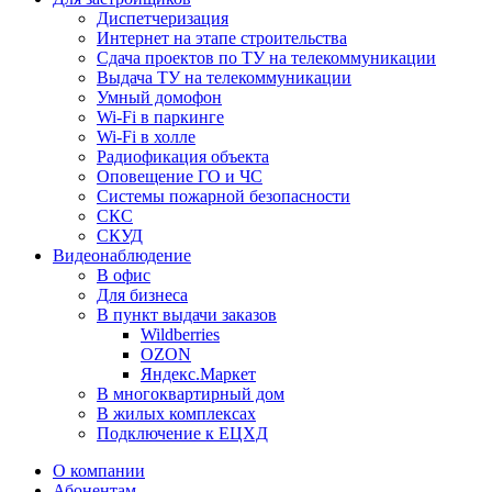
Диспетчеризация
Интернет на этапе строительства
Сдача проектов по ТУ на телекоммуникации
Выдача ТУ на телекоммуникации
Умный домофон
Wi-Fi в паркинге
Wi-Fi в холле
Радиофикация объекта
Оповещение ГО и ЧС
Системы пожарной безопасности
СКС
СКУД
Видеонаблюдение
В офис
Для бизнеса
В пункт выдачи заказов
Wildberries
OZON
Яндекс.Маркет
В многоквартирный дом
В жилых комплексах
Подключение к ЕЦХД
О компании
Абонентам