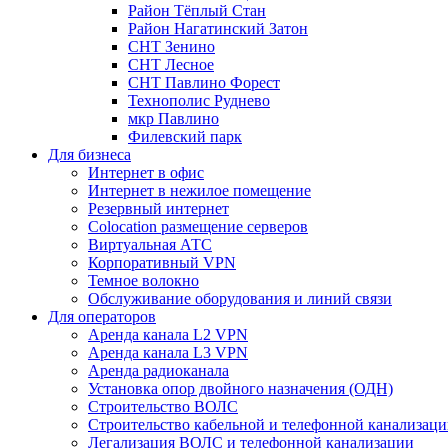
Район Тёплый Стан
Район Нагатинский Затон
СНТ Зенино
СНТ Лесное
СНТ Павлино Форест
Технополис Руднево
мкр Павлино
Филевский парк
Для бизнеса
Интернет в офис
Интернет в нежилое помещение
Резервный интернет
Colocation размещение серверов
Виртуальная АТС
Корпоративный VPN
Темное волокно
Обслуживание оборудования и линий связи
Для операторов
Аренда канала L2 VPN
Аренда канала L3 VPN
Аренда радиоканала
Установка опор двойного назначения (ОДН)
Строительство ВОЛС
Строительство кабельной и телефонной канализац
Легализация ВОЛС и телефонной канализации