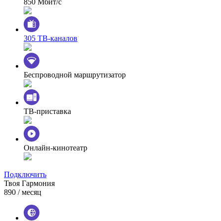
850 Мбит/с
305 ТВ-каналов
Беспроводной маршрутизатор
ТВ-приставка
Онлайн-кинотеатр
Подключить
Твоя Гармония
890
/ месяц