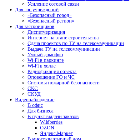
Усиление сотовой связи
Для гос.учреждений
«Безопасный город»
«Безопасный регион»
Для застройщиков
Диспетчеризация
Интернет на этапе строительства
Сдача проектов по ТУ на телекоммуникации
Выдача ТУ на телекоммуникации
Умный домофон
Wi-Fi в паркинге
Wi-Fi в холле
Радиофикация объекта
Оповещение ГО и ЧС
Системы пожарной безопасности
СКС
СКУД
Видеонаблюдение
В офис
Для бизнеса
В пункт выдачи заказов
Wildberries
OZON
Яндекс.Маркет
В многоквартирный дом