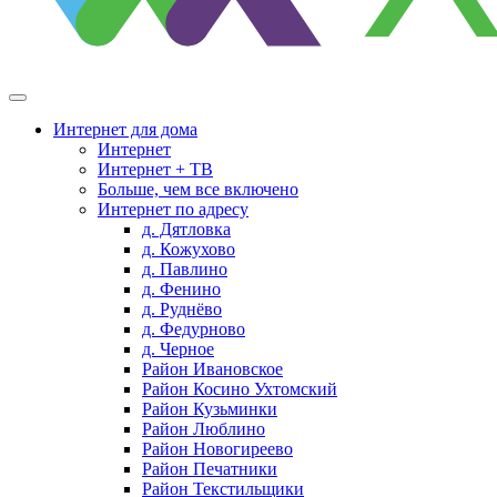
Интернет для дома
Интернет
Интернет + ТВ
Больше, чем все включено
Интернет по адресу
д. Дятловка
д. Кожухово
д. Павлино
д. Фенино
д. Руднёво
д. Федурново
д. Черное
Район Ивановское
Район Косино Ухтомский
Район Кузьминки
Район Люблино
Район Новогиреево
Район Печатники
Район Текстильщики