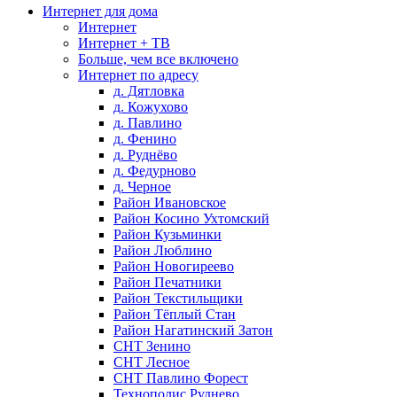
Интернет для дома
Интернет
Интернет + ТВ
Больше, чем все включено
Интернет по адресу
д. Дятловка
д. Кожухово
д. Павлино
д. Фенино
д. Руднёво
д. Федурново
д. Черное
Район Ивановское
Район Косино Ухтомский
Район Кузьминки
Район Люблино
Район Новогиреево
Район Печатники
Район Текстильщики
Район Тёплый Стан
Район Нагатинский Затон
СНТ Зенино
СНТ Лесное
СНТ Павлино Форест
Технополис Руднево