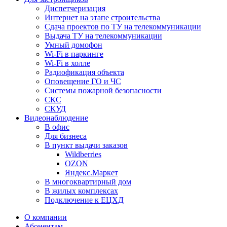
Диспетчеризация
Интернет на этапе строительства
Сдача проектов по ТУ на телекоммуникации
Выдача ТУ на телекоммуникации
Умный домофон
Wi-Fi в паркинге
Wi-Fi в холле
Радиофикация объекта
Оповещение ГО и ЧС
Системы пожарной безопасности
СКС
СКУД
Видеонаблюдение
В офис
Для бизнеса
В пункт выдачи заказов
Wildberries
OZON
Яндекс.Маркет
В многоквартирный дом
В жилых комплексах
Подключение к ЕЦХД
О компании
Абонентам