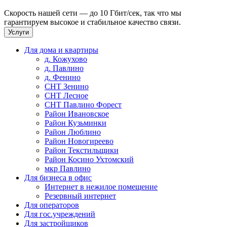
Скорость нашей сети — до 10 Гбит/сек, так что мы
гарантируем высокое и стабильное качество связи.
Услуги
Для дома и квартиры
д. Кожухово
д. Павлино
д. Фенино
СНТ Зенино
СНТ Лесное
СНТ Павлино Форест
Район Ивановское
Район Кузьминки
Район Люблино
Район Новогиреево
Район Текстильщики
Район Косино Ухтомский
мкр Павлино
Для бизнеса в офис
Интернет в нежилое помещение
Резервный интернет
Для операторов
Для гос.учреждений
Для застройщиков