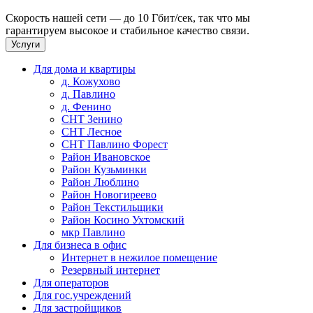
Скорость нашей сети — до 10 Гбит/сек, так что мы
гарантируем высокое и стабильное качество связи.
Услуги
Для дома и квартиры
д. Кожухово
д. Павлино
д. Фенино
СНТ Зенино
СНТ Лесное
СНТ Павлино Форест
Район Ивановское
Район Кузьминки
Район Люблино
Район Новогиреево
Район Текстильщики
Район Косино Ухтомский
мкр Павлино
Для бизнеса в офис
Интернет в нежилое помещение
Резервный интернет
Для операторов
Для гос.учреждений
Для застройщиков