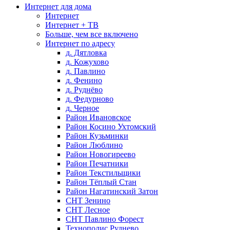
Интернет для дома
Интернет
Интернет + ТВ
Больше, чем все включено
Интернет по адресу
д. Дятловка
д. Кожухово
д. Павлино
д. Фенино
д. Руднёво
д. Федурново
д. Черное
Район Ивановское
Район Косино Ухтомский
Район Кузьминки
Район Люблино
Район Новогиреево
Район Печатники
Район Текстильщики
Район Тёплый Стан
Район Нагатинский Затон
СНТ Зенино
СНТ Лесное
СНТ Павлино Форест
Технополис Руднево