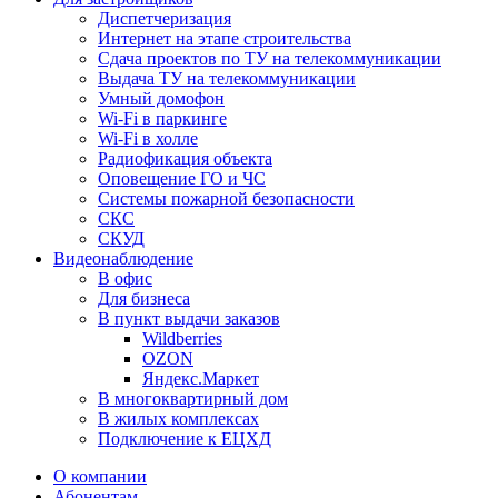
Диспетчеризация
Интернет на этапе строительства
Сдача проектов по ТУ на телекоммуникации
Выдача ТУ на телекоммуникации
Умный домофон
Wi-Fi в паркинге
Wi-Fi в холле
Радиофикация объекта
Оповещение ГО и ЧС
Системы пожарной безопасности
СКС
СКУД
Видеонаблюдение
В офис
Для бизнеса
В пункт выдачи заказов
Wildberries
OZON
Яндекс.Маркет
В многоквартирный дом
В жилых комплексах
Подключение к ЕЦХД
О компании
Абонентам